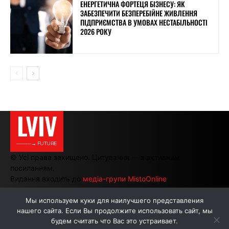
ЕНЕРГЕТИЧНА ФОРТЕЦЯ БІЗНЕСУ: ЯК
ЗАБЕЗПЕЧИТИ БЕЗПЕРЕБІЙНЕ ЖИВЛЕННЯ
ПІДПРИЄМСТВА В УМОВАХ НЕСТАБІЛЬНОСТІ
2026 РОКУ
LVIV
———→ FUTURE
© Усі права захищено. Цитування — з активним
посиланням.
Видання входить до
медіа-групи MistoOnline
Мы используем куки для наилучшего представления
нашего сайта. Если Вы продолжите использовать сайт, мы
АВТОРИ
РЕКЛАМА НА САЙТІ
будем считать что Вас это устраивает.