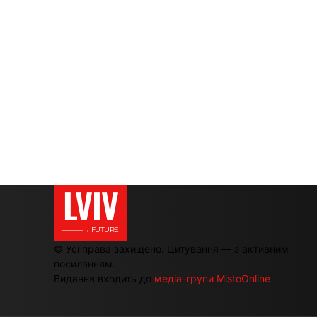
LVIV
———→ FUTURE
© Усі права захищено. Цитування — з активним
посиланням.
Видання входить до
медіа-групи MistoOnline