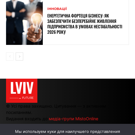
ІННОВАЦІЇ
ЕНЕРГЕТИЧНА ФОРТЕЦЯ БІЗНЕСУ: ЯК
ЗАБЕЗПЕЧИТИ БЕЗПЕРЕБІЙНЕ ЖИВЛЕННЯ
ПІДПРИЄМСТВА В УМОВАХ НЕСТАБІЛЬНОСТІ
2026 РОКУ
LVIV
———→ FUTURE
© Усі права захищено. Цитування — з активним
посиланням.
Видання входить до
медіа-групи MistoOnline
Мы используем куки для наилучшего представления