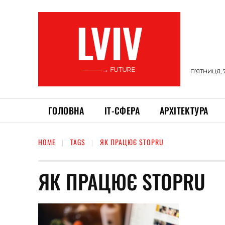
LVIV
———→ FUTURE
П’ЯТНИЦЯ, 
ГОЛОВНА
ІТ-СФЕРА
АРХІТЕКТУРА
HOME
TAGS
ЯК ПРАЦЮЄ STOPRU
ЯК ПРАЦЮЄ STOPRU