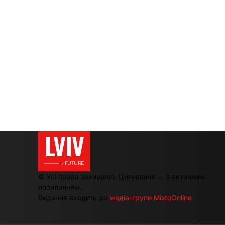
LVIV
———→ FUTURE
© Усі права захищено. Цитування — з активним
посиланням.
Видання входить до
медіа-групи MistoOnline