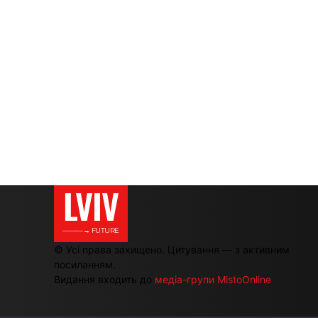
LVIV
———→ FUTURE
© Усі права захищено. Цитування — з активним
посиланням.
Видання входить до
медіа-групи MistoOnline