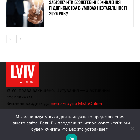
ЗАБЕЗПЕЧИТИ БЕЗПЕРЕБІЙНЕ ЖИВЛЕННЯ
ПІДПРИЄМСТВА В УМОВАХ НЕСТАБІЛЬНОСТІ
2026 РОКУ
LVIV
———→ FUTURE
© Усі права захищено. Цитування — з активним
посиланням.
Видання входить до
медіа-групи MistoOnline
Мы используем куки для наилучшего представления
нашего сайта. Если Вы продолжите использовать сайт, мы
АВТОРИ
РЕКЛАМА НА САЙТІ
будем считать что Вас это устраивает.
Ок