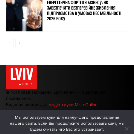
ЕНЕРГЕТИЧНА ФОРТЕЦЯ БІЗНЕСУ: ЯК
ЗАБЕЗПЕЧИТИ БЕЗПЕРЕБІЙНЕ ЖИВЛЕННЯ
ПІДПРИЄМСТВА В УМОВАХ НЕСТАБІЛЬНОСТІ
2026 РОКУ
LVIV
———→ FUTURE
© Усі права захищено. Цитування — з активним
посиланням.
Видання входить до
медіа-групи MistoOnline
Мы используем куки для наилучшего представления
нашего сайта. Если Вы продолжите использовать сайт, мы
АВТОРИ
РЕКЛАМА НА САЙТІ
будем считать что Вас это устраивает.