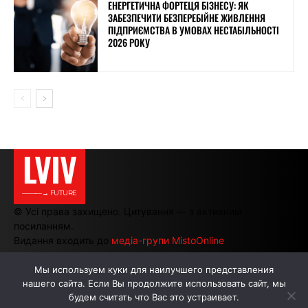
ЕНЕРГЕТИЧНА ФОРТЕЦЯ БІЗНЕСУ: ЯК
ЗАБЕЗПЕЧИТИ БЕЗПЕРЕБІЙНЕ ЖИВЛЕННЯ
ПІДПРИЄМСТВА В УМОВАХ НЕСТАБІЛЬНОСТІ
2026 РОКУ
LVIV
———→ FUTURE
© Усі права захищено. Цитування — з активним
посиланням.
Видання входить до
медіа-групи MistoOnline
Мы используем куки для наилучшего представления
нашего сайта. Если Вы продолжите использовать сайт, мы
АВТОРИ
РЕКЛАМА НА САЙТІ
будем считать что Вас это устраивает.