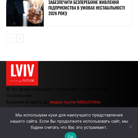
ЗАБЕЗПЕЧИТИ БЕЗПЕРЕБІЙНЕ ЖИВЛЕННЯ
ПІДПРИЄМСТВА В УМОВАХ НЕСТАБІЛЬНОСТІ
2026 РОКУ
LVIV
———→ FUTURE
© Усі права захищено. Цитування — з активним
посиланням.
Видання входить до
медіа-групи MistoOnline
Мы используем куки для наилучшего представления
нашего сайта. Если Вы продолжите использовать сайт, мы
АВТОРИ
РЕКЛАМА НА САЙТІ
будем считать что Вас это устраивает.
Ок