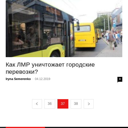
Как ЛМР уничтожает городские
перевозки?
Iryna Semerenko
-
04.12.2019
0
36
37
38