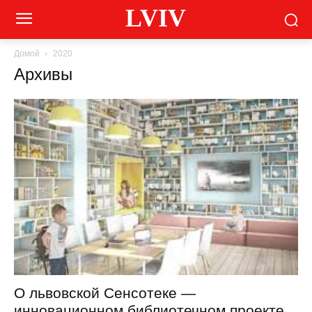
LVIV
Домой
2020
Архивы
О львовской Сенсотеке —
инновационном библиотечном проекте,