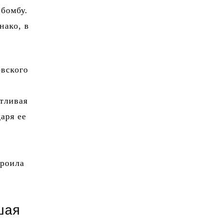
бомбу.
нако, в
овского
отливая
аря ее
троила
шая