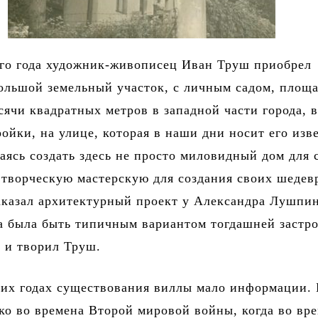
-го года художник-живописец Иван Труш приобрел
ольшой земельный участок, с личным садом, площ
сячи квадратных метров в западной части города, 
ройки, на улице, которая в наши дни носит его изв
аясь создать здесь не просто миловидный дом для с
 творческую мастерскую для создания своих шедев
казал архитектурный проект у Александра Лушпин
а была быть типичным вариантом тогдашней застр
, и творил Труш.
их годах существования виллы мало информации. 
ко во времена Второй мировой войны, когда во вр