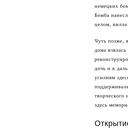
немецких бом
Бомба нанесл
целом, вилла
Чуть позже, 
дома взялась
реконструиро
дочь и в дал
усилиям здес
поддерживали
творческого 
здесь мемор
Открыти