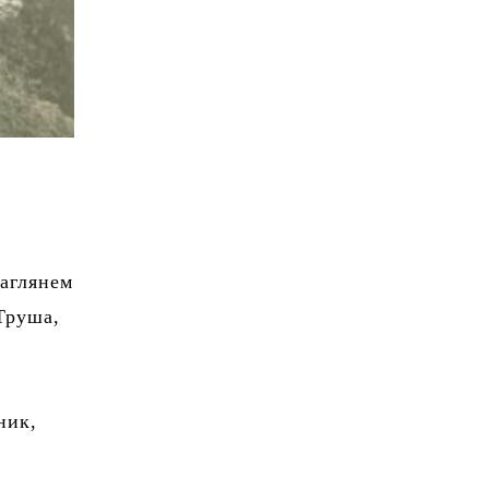
аглянем
Труша,
ник,