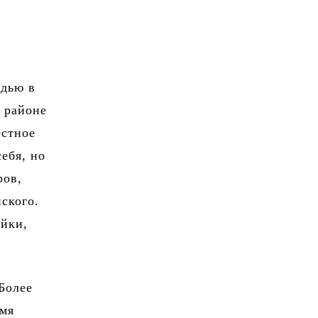
адью в
в районе
естное
ебя, но
ров,
ского.
ойки,
Более
емя