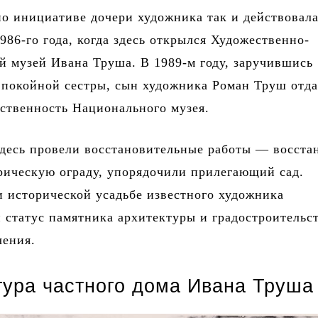
о инициативе дочери художника так и действовала
986-го года, когда здесь открылся Художественно-
 музей Ивана Труша. В 1989-м году, заручившись
 покойной сестры, сын художника Роман Труш отд
бственность Национального музея.
здесь провели восстановительные работы — восста
рическую ограду, упорядочили прилегающий сад.
 исторической усадьбе известного художника
 статус памятника архитектуры и градостроительс
чения.
тура частного дома Ивана Труша