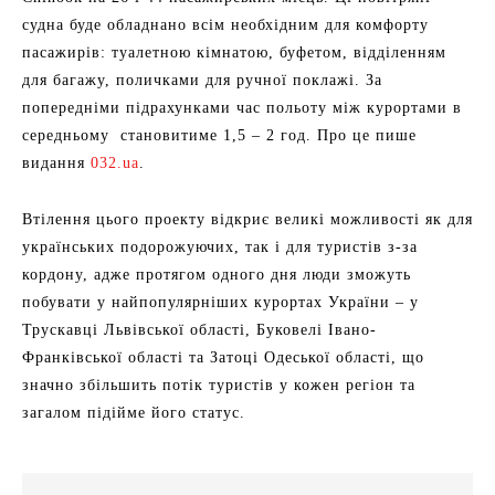
судна буде обладнано всім необхідним для комфорту
пасажирів: туалетною кімнатою, буфетом, відділенням
для багажу, поличками для ручної поклажі. За
попередніми підрахунками час польоту між курортами в
середньому становитиме 1,5 – 2 год. Про це пише
видання
032.ua
.
Втілення цього проекту відкриє великі можливості як для
українських подорожуючих, так і для туристів з-за
кордону, адже протягом одного дня люди зможуть
побувати у найпопулярніших курортах України – у
Трускавці Львівської області, Буковелі Івано-
Франківської області та Затоці Одеської області, що
значно збільшить потік туристів у кожен регіон та
загалом підійме його статус.