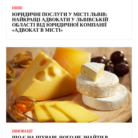
ІНШЕ
ЮРИДИЧНІ ПОСЛУГИ У МІСТІ ЛЬВІВ:
НАЙКРАЩІ АДВОКАТИ У ЛЬВІВСЬКІЙ
ОБЛАСТІ ВІД ЮРИДИЧНОЇ КОМПАНІЇ
«АДВОКАТ В МІСТІ»
ІННОВАЦІЇ
ЩО Є НА ШУВАРІ, ЧОГО НЕ ЗНАЙТИ В