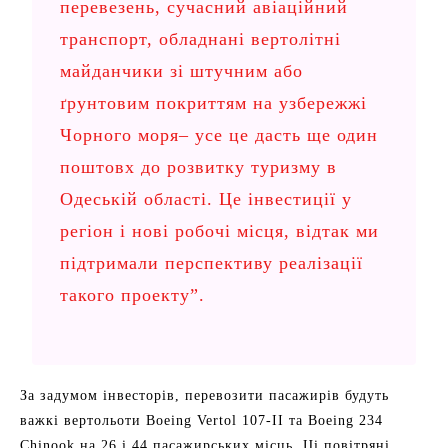
перевезень, сучасний авіаційний
транспорт, обладнані вертолітні
майданчики зі штучним або
ґрунтовим покриттям на узбережжі
Чорного моря– усе це дасть ще один
поштовх до розвитку туризму в
Одеській області. Це інвестиції у
регіон і нові робочі місця, відтак ми
підтримали перспективу реалізації
такого проекту”.
За задумом інвесторів, перевозити пасажирів будуть
важкі вертольоти Boeing Vertol 107-II та Boeing 234
Chinook на 26 і 44 пасажирських місць. Ці повітряні