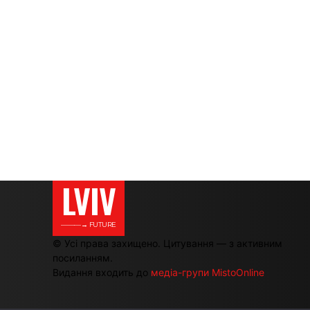
LVIV
———→ FUTURE
© Усі права захищено. Цитування — з активним
посиланням.
Видання входить до
медіа-групи MistoOnline