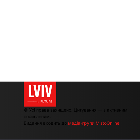
LVIV
———→ FUTURE
© Усі права захищено. Цитування — з активним
посиланням.
Видання входить до
медіа-групи MistoOnline