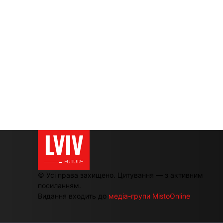
LVIV
———→ FUTURE
© Усі права захищено. Цитування — з активним
посиланням.
Видання входить до
медіа-групи MistoOnline