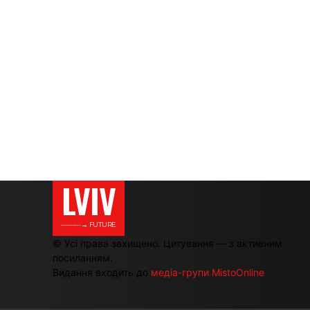
LVIV
———→ FUTURE
© Усі права захищено. Цитування — з активним
посиланням.
Видання входить до
медіа-групи MistoOnline