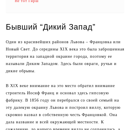
Не тот Гирш
Бывший “Дикий Запад”
Один из красивейших районов Львова – Францовка или
Новый Свет. До середины XIX века это была заброшенная
территория на западной окраине города, поэтому ее
называли Диким Западом. Здесь были овраги, ручьи и
дикие обрывы.
В XIX веке внимание на это место обратил внимание
строитель Иосиф Франц и основал здесь гипсовую
фабрику. В 1856 году он перебрался со своей семьей на
эту далекую окраину Львова и построил виллу, которую
скромно назвал в собственную честь Францовкой. Она
дала название и всей окружающей местности. К
сожалению, до нашего времени вилла не сохранилась, а