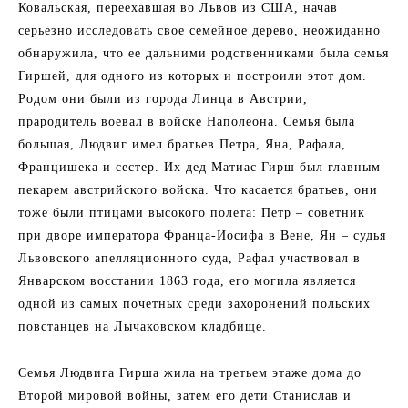
Ковальская, переехавшая во Львов из США, начав
серьезно исследовать свое семейное дерево, неожиданно
обнаружила, что ее дальними родственниками была семья
Гиршей, для одного из которых и построили этот дом.
Родом они были из города Линца в Австрии,
прародитель воевал в войске Наполеона. Семья была
большая, Людвиг имел братьев Петра, Яна, Рафала,
Францишека и сестер. Их дед Матиас Гирш был главным
пекарем австрийского войска. Что касается братьев, они
тоже были птицами высокого полета: Петр – советник
при дворе императора Франца-Иосифа в Вене, Ян – судья
Львовского апелляционного суда, Рафал участвовал в
Январском восстании 1863 года, его могила является
одной из самых почетных среди захоронений польских
повстанцев на Лычаковском кладбище.
Семья Людвига Гирша жила на третьем этаже дома до
Второй мировой войны, затем его дети Станислав и