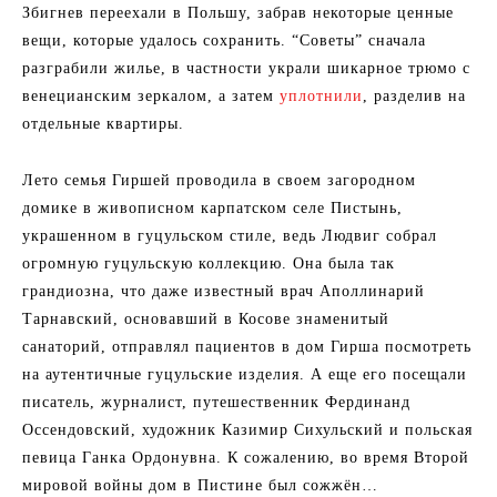
Збигнев переехали в Польшу, забрав некоторые ценные
вещи, которые удалось сохранить. “Советы” сначала
разграбили жилье, в частности украли шикарное трюмо с
венецианским зеркалом, а затем
уплотнили
, разделив на
отдельные квартиры.
Лето семья Гиршей проводила в своем загородном
домике в живописном карпатском селе Пистынь,
украшенном в гуцульском стиле, ведь Людвиг собрал
огромную гуцульскую коллекцию. Она была так
грандиозна, что даже известный врач Аполлинарий
Тарнавский, основавший в Косове знаменитый
санаторий, отправлял пациентов в дом Гирша посмотреть
на аутентичные гуцульские изделия. А еще его посещали
писатель, журналист, путешественник Фердинанд
Оссендовский, художник Казимир Сихульский и польская
певица Ганка Ордонувна. К сожалению, во время Второй
мировой войны дом в Пистине был сожжён…