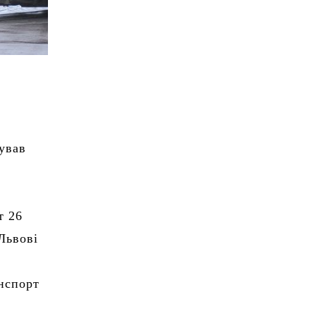
ував
т 26
Львові
нспорт