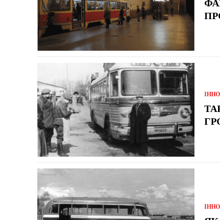
ФА
ПР
ІННО
ТА
ГР
ІННО