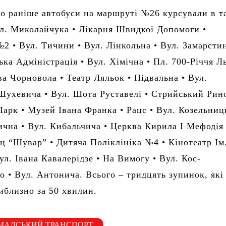
о раніше автобуси на маршруті №26 курсували в т
л. Миколайчука • Лікарня Швидкої Допомоги •
№2 • Вул. Тичини • Вул. Лінкольна • Вул. Замарсти
ька Адміністрація • Вул. Хімічна • Пл. 700-Річчя Л
ва Чорновола • Театр Ляльок • Підвальна • Вул.
ухевича • Вул. Шота Руставелі • Стрийський Рино
арк • Музей Івана Франка • Рацс • Вул. Козельниц
ична • Вул. Кибальчича • Церква Кирила І Мефодія 
рц “Шувар” • Дитяча Поліклініка №4 • Кінотеатр Ім
ул. Івана Кавалерідзе • На Вимогу • Вул. Кос-
о • Вул. Антонича. Всього – тридцять зупинок, які
иблизно за 50 хвилин.
МАДСЬКИЙ ТРАНСПОРТ