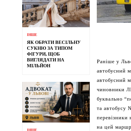
ІНШЕ
ЯК ОБРАТИ ВЕСІЛЬНУ
СУКНЮ ЗА ТИПОМ
ФІГУРИ, ЩОБ
ВИГЛЯДАТИ НА
Раніше у Льв
МІЛЬЙОН
автобусний 
автобусний м
чиновники ЛМ
буквально “п
та автобусу 
перевізники 
на цей маршр
ІНШЕ