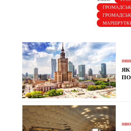
ГРОМАДСЬК
ГРОМАДСЬК
МАРШРУТКИ
ІНШ
ЯК
ПО
ІННО