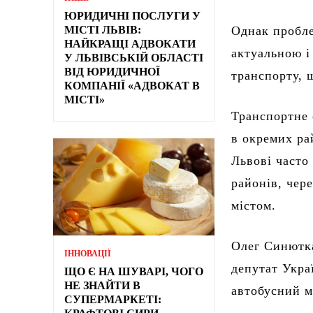
ЮРИДИЧНІ ПОСЛУГИ У
МІСТІ ЛЬВІВ:
Однак пробле
НАЙКРАЩІ АДВОКАТИ
актуальною і
У ЛЬВІВСЬКІЙ ОБЛАСТІ
ВІД ЮРИДИЧНОЇ
транспорту, 
КОМПАНІЇ «АДВОКАТ В
МІСТІ»
Транспортне 
в окремих ра
Львові часто
районів, чер
містом.
Олег Синютка
ІННОВАЦІЇ
депутат Укра
ЩО Є НА ШУВАРІ, ЧОГО
НЕ ЗНАЙТИ В
автобусний м
СУПЕРМАРКЕТІ: