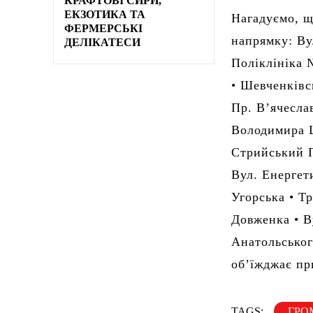
КРАФТОВІ СИРИ,
ЕКЗОТИКА ТА
Нагадуємо, щ
ФЕРМЕРСЬКІ
напрямку: Ву
ДЕЛІКАТЕСИ
Поліклініка 
• Шевченківс
Пр. В’ячесла
Володимира Ш
Стрийський П
Вул. Енергет
Угорська • Т
Довженка • В
Анатольськог
об’їжджає пр
TAGS:
ГРО