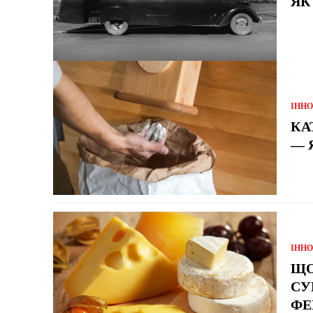
ЯК
ІННО
КА
— 
ІННО
ЩО
СУ
ФЕ