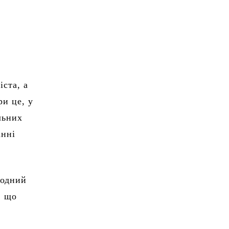
ста, а
ри це, у
льних
анні
родний
, що