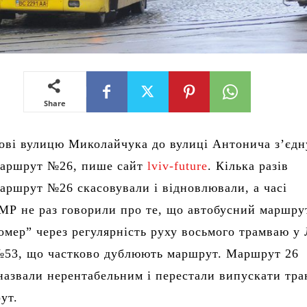
Share
ові вулицю Миколайчука до вулиці Антонича з’єдн
маршрут №26, пише сайт
lviv-future
. Кілька разів
аршрут №26 скасовували і відновлювали, а часі
Р не раз говорили про те, що автобусний маршру
омер” через регулярність руху восьмого трамваю у 
№53, що частково дублюють маршрут. Маршрут 26
назвали нерентабельним і перестали випускати тра
ут.