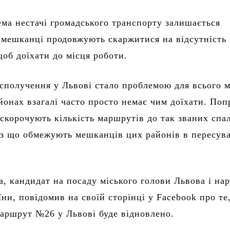
ма нестачі громадського транспорту залишається
 мешканці продовжують скаржитися на відсутність
щоб доїхати до місця роботи.
сполучення у Львові стало проблемою для всього мі
йонах взагалі часто просто немає чим доїхати. Поп
 скорочують кількість маршрутів до так званих спа
ез що обмежують мешканців цих районів в пересув
, кандидат на посаду міського голови Львова і на
їни, повідомив на своїй сторінці у Facebook про те
аршрут №26 у Львові буде відновлено.