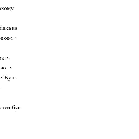
акому
нівська
ьвова •
к •
ька •
• Вул.
.
 автобус