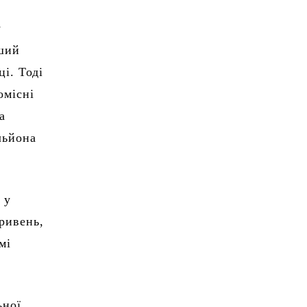
у
рший
і. Тоді
омісні
а
льйона
 у
ривень,
мі
ьної