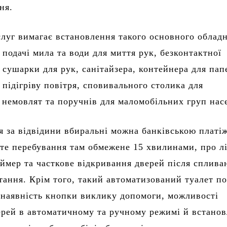
ня.
луг вимагає встановлення такого основного облад
 подачі мила та води для миття рук, безконтактної
 сушарки для рук, санітайзера, контейнера для пап
 підігріву повітря, сповивального столика для
 немовлят та поручнів для маломобільних груп на
я за відвідини вбиральні можна банківською плат
те перебування там обмежене 15 хвилинами, про лі
аймер та часткове відкривання дверей після сплива
тання. Крім того, такий автоматизований туалет п
 наявність кнопки виклику допомоги, можливості
ерей в автоматичному та ручному режимі й встано