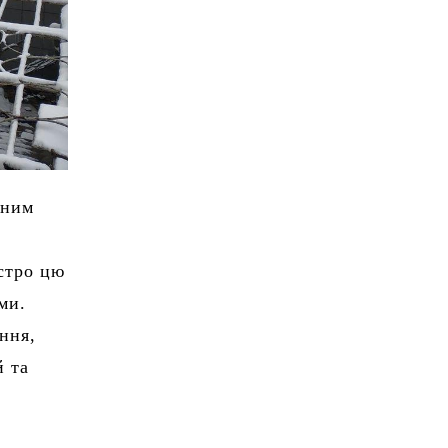
дним
остро цю
ми.
ння,
й та