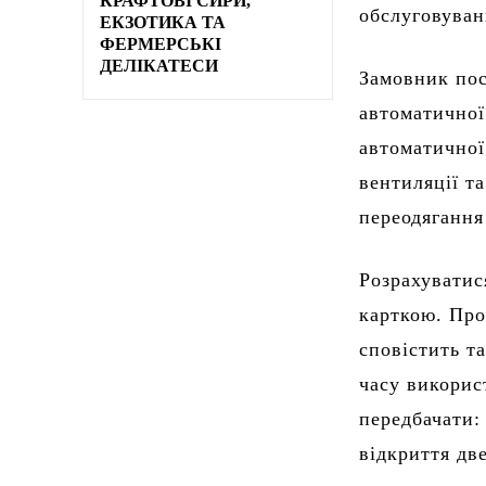
КРАФТОВІ СИРИ,
обслуговуван
ЕКЗОТИКА ТА
ФЕРМЕРСЬКІ
ДЕЛІКАТЕСИ
Замовник пос
автоматичної
автоматичної
вентиляції та
переодягання
Розрахуватис
карткою. Про
сповістить т
часу викорис
передбачати:
відкриття дв