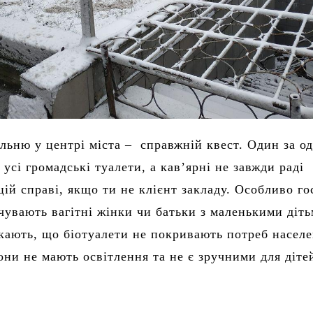
льню у центрі міста – справжній квест. Один за о
усі громадські туалети, а кав’ярні не завжди раді
цій справі, якщо ти не клієнт закладу. Особливо г
чувають вагітні жінки чи батьки з маленькими діть
кають, що біотуалети не покривають потреб населе
они не мають освітлення та не є зручними для діте