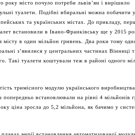
го року місто почуло потреби львів’ян і вирішило
ульні туалети. Подібні вбиральні можна побачити 
опейських та українських містах. До прикладу, пе
алет встановили в Івано-Франківську ще у 2015 роц
я місту в один мільйон гривень. Два роки тому одн
ральні з’явилися у центральних частинах Вінниці т
о. Такі туалети коштували теж в районі одного мі
тість тримісного модулю українського виробництва
а попередньо встановлювали на рівні 4 мільйонів г
року ціна зросла до 5,2 мільйона, як бачимо у систе
 планах мерії встановлення автоматизованої модул