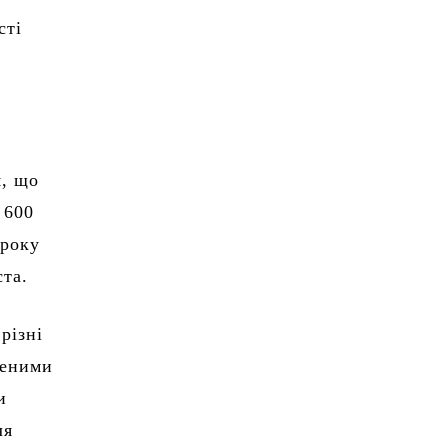
сті
я, що
 600
 року
ста.
різні
женими
и
ля