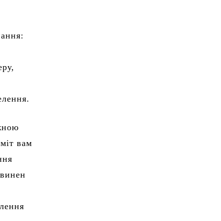
нання:
еру,
селення.
іжною
міт вам
ння
овинен
влення