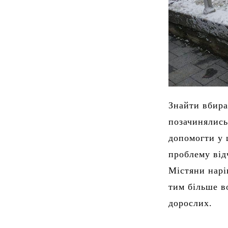
Знайти вбира
позачинялись 
допомогти у 
проблему від
Містяни нарі
тим більше в
дорослих.