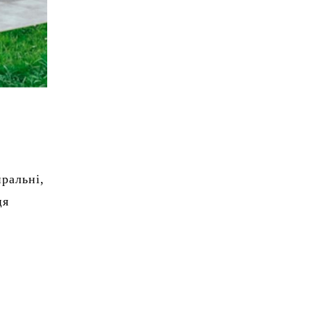
ральні,
ця