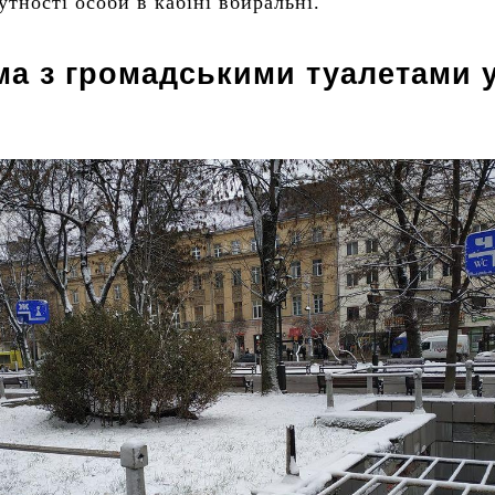
утності особи в кабіні вбиральні.
а з громадськими туалетами 