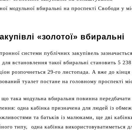
ної модульної вбиральні на проспекті Свободи у мі
закупівлі «золотої» вбиральні
ктронної системи публічних закупівель зазначаєтьс
а для встановлення такої вбиральні становить 5 238
ціон розпочнеться 29-го листопада. А вже до кінця
зований туалет постане на головному проспекті мі
, що така модульна вбиральня повинна передбачати 
лення: одна кабінка призначена для людей із обме
жливостями та батьків із малюками, ще дві кабінк
йного типу, одна кабінка використовуватиметься д