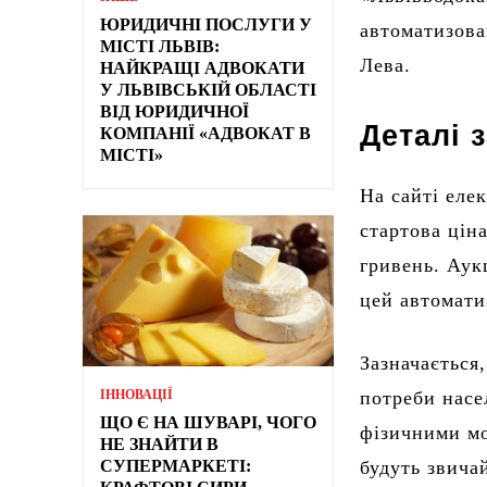
ЮРИДИЧНІ ПОСЛУГИ У
автоматизова
МІСТІ ЛЬВІВ:
Лева.
НАЙКРАЩІ АДВОКАТИ
У ЛЬВІВСЬКІЙ ОБЛАСТІ
ВІД ЮРИДИЧНОЇ
Деталі 
КОМПАНІЇ «АДВОКАТ В
МІСТІ»
На сайті еле
стартова цін
гривень. Аук
цей автомати
Зазначається
ІННОВАЦІЇ
потреби насе
ЩО Є НА ШУВАРІ, ЧОГО
фізичними мо
НЕ ЗНАЙТИ В
СУПЕРМАРКЕТІ:
будуть звича