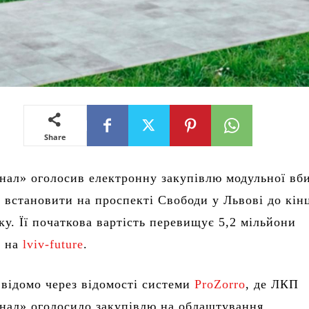
Share
нал» оголосив електронну закупівлю модульної вби
 встановити на проспекті Свободи у Львові до кін
ку. Її початкова вартість перевищує 5,2 мільйони
і на
lviv-future
.
 відомо через відомості системи
ProZorro
, де ЛКП
нал» оголосило закупівлю на облаштування