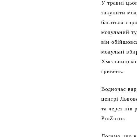
У травні цьо
закупити мод
багатьох євр
модульний ту
він обійшовс
модульні вби
Хмельницьког
гривень.
Водночас вар
центрі Львов
та через пів 
ProZorro.
Додамо, що в