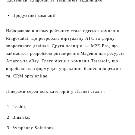
дістались Ringostat та Technorely відповідно.
Продуктові компанії
Найкращою в цьому рейтингу стала одеська компанія
Ringostatat, що розробляє віртуальну АТС та форму
зворотнього дзвінка. Друга позиція — M2E Pro, що
займається розробкою розширення Magento для ресурсів
Amazon та eBay. Третє місце в компанії Terrasoft, що
виробляє платформу для управління бізнес-процесами
та CRM bpm’online.
Лідерами серед всіх категорій у Львові стали :
Leobit;
Binariks;
Symphony Solutions;