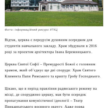
Фото: інформаційний ресурс УГКЦ
Відтак, церква є передусім духовним осередком для
студентів навчального закладу. Храм збудували в 2016
році за проєктом архітектора Івана Бережницького.
Церква Святої Софії – Премудрості Божої є головним
храмом, який об’єднує ще дві споруди: Храм Святого
Климента Папи Римського та крипту Гробу Господнього.
Цікаво, що в період правління радянського режиму на
місці, де споруджено церкву, мав бути осередок
пропагування комуністичної ідеології – Театр
Прикарпатського воєнного округу. Адже поряд