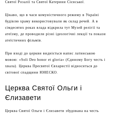
Святої Розалії та Святої Катерини Сієнської.
Цікаво, що в часи комуністичного режиму в Україні
будівлю храму використовували як склад речей. А в
сімдесятих роках влада відкрила тут Музей релігії та
атеїзму, де проводили різні ідеологічні лекції та покази
атеїстичних фільмів.
При вході до церкви видніється напис латинською
мовою: «Soli Deo honor et gloria» (Єдиному Богу честь і
хвала). Церква Пресвятої Євхаристії відноситься до
світової спадщини ЮНЕСКО.
Церква Святої Ольги і
Єлизавети
Церква Святої Ольги і Єлизавети збудована на честь