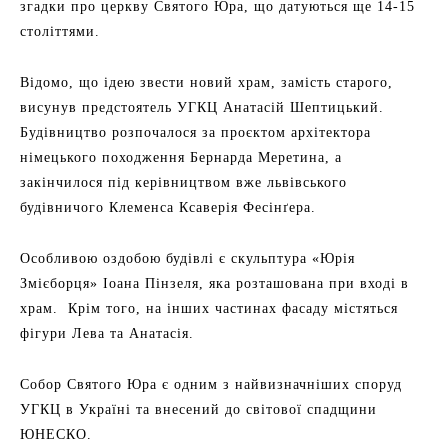
згадки про церкву Святого Юра, що датуються ще 14-15
століттями.
Відомо, що ідею звести новий храм, замість старого,
висунув предстоятель УГКЦ Анатасій Шептицький.
Будівництво розпочалося за проєктом архітектора
німецького походження Бернарда Меретина, а
закінчилося під керівництвом вже львівського
будівничого Клеменса Ксаверія Фесінґера.
Особливою оздобою будівлі є скульптура «Юрія
Змієборця» Іоана Пінзеля, яка розташована при вході в
храм. Крім того, на інших частинах фасаду містяться
фігури Лева та Анатасія.
Собор Святого Юра є одним з найвизначніших споруд
УГКЦ в Україні та внесений до світової спадщини
ЮНЕСКО.