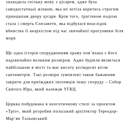
знаходила спільну мову з цісарем, адже була
самодостатньої жінкою, яка не хотіла коритись строгим
принципам двору цісаря. Крім того, трагічною подією
стала і смерть Єлизавети, яка відбулася внаслідок
вбивства її анархістом під час звичайної прогулянки біля
моря.
Ще одна історія спорудженням храму пов’язана з його
надзвичайно великим розміром. Адже будівля являється
найбільшою в місті та має висоту вісімдесят вісім
сантиметрів. Такі розміри зумовлені також бажанням
закрити для приїжджих іноземців іншу споруду – Собор
Святого Юра, який належав УГКЦ.
Церква побудована в неоготичному стилі за проєктом
«Тріо», який розробив польський архітектор Тереодор-
Мар’ян Тальовський.