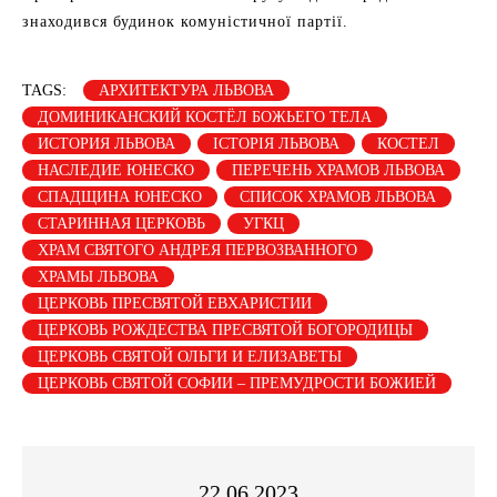
знаходився будинок комуністичної партії.
TAGS:
АРХИТЕКТУРА ЛЬВОВА
ДОМИНИКАНСКИЙ КОСТЁЛ БОЖЬЕГО ТЕЛА
ИСТОРИЯ ЛЬВОВА
ІСТОРІЯ ЛЬВОВА
КОСТЕЛ
НАСЛЕДИЕ ЮНЕСКО
ПЕРЕЧЕНЬ ХРАМОВ ЛЬВОВА
СПАДЩИНА ЮНЕСКО
СПИСОК ХРАМОВ ЛЬВОВА
СТАРИННАЯ ЦЕРКОВЬ
УГКЦ
ХРАМ СВЯТОГО АНДРЕЯ ПЕРВОЗВАННОГО
ХРАМЫ ЛЬВОВА
ЦЕРКОВЬ ПРЕСВЯТОЙ ЕВХАРИСТИИ
ЦЕРКОВЬ РОЖДЕСТВА ПРЕСВЯТОЙ БОГОРОДИЦЫ
ЦЕРКОВЬ СВЯТОЙ ОЛЬГИ И ЕЛИЗАВЕТЫ
ЦЕРКОВЬ СВЯТОЙ СОФИИ – ПРЕМУДРОСТИ БОЖИЕЙ
22.06.2023