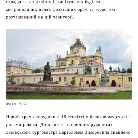
складається з дзвіниці, капітульних будівель,
митрополичих палат, розкішних брам та терас, які
розташований на цій території.
Фото: РІСУ
Новий храм спорудили в 18 столітті у бароковому стилі з
рисами рококо. До цього в історичних рукописах
львівського бургомістра Бартоломея Зіморовича знайдено