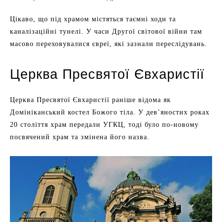
Цікаво, що під храмом містяться таємні ходи та
каналізаційні тунелі. У часи Другої світової війни там
масово переховувалися євреї, які зазнали переслідувань.
Церква Пресвятої Євхаристії
Церква Пресвятої Євхаристії раніше відома як
Домініканський костел Божого тіла. У дев’яностих роках
20 століття храм передали УГКЦ, тоді було по-новому
посвячений храм та змінена його назва.