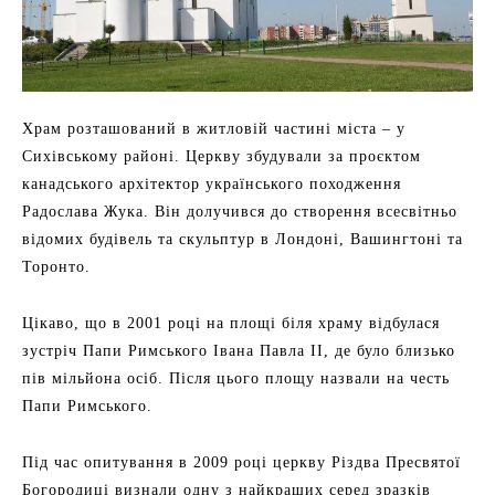
Храм розташований в житловій частині міста – у
Сихівському районі. Церкву збудували за проєктом
канадського архітектор українського походження
Радослава Жука. Він долучився до створення всесвітньо
відомих будівель та скульптур в Лондоні, Вашингтоні та
Торонто.
Цікаво, що в 2001 році на площі біля храму відбулася
зустріч Папи Римського Івана Павла ІІ, де було близько
пів мільйона осіб. Після цього площу назвали на честь
Папи Римського.
Під час опитування в 2009 році церкву Різдва Пресвятої
Богородиці визнали одну з найкращих серед зразків