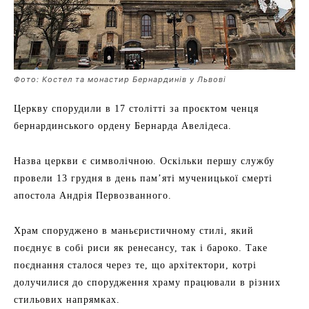
Фото: Костел та монастир Бернардинів у Львові
Церкву спорудили в 17 столітті за проєктом ченця
бернардинського ордену Бернарда Авелідеса.
Назва церкви є символічною. Оскільки першу службу
провели 13 грудня в день пам’яті мученицької смерті
апостола Андрія Первозванного.
Храм споруджено в маньєристичному стилі, який
поєднує в собі риси як ренесансу, так і бароко. Таке
поєднання сталося через те, що архітектори, котрі
долучилися до спорудження храму працювали в різних
стильових напрямках.