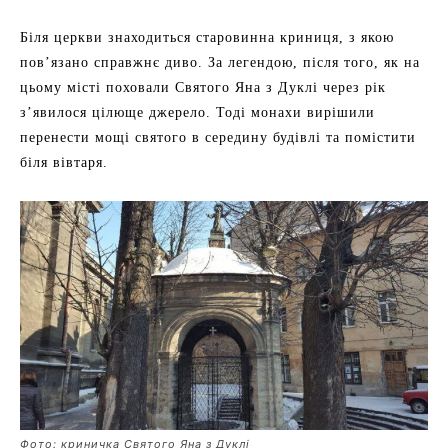
Біля церкви знаходиться старовинна криниця, з якою
пов’язано справжнє диво. За легендою, після того, як на
цьому місті поховали Святого Яна з Дуклі через рік
з’явилося цілюще джерело. Тоді монахи вирішили
перенести мощі святого в середину будівлі та помістити
біля вівтаря.
Фото: криничка Святого Яна з Дуклі