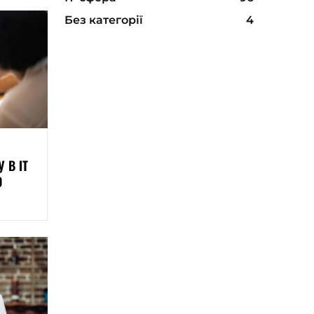
Без категорії
4
 В ІТ
О