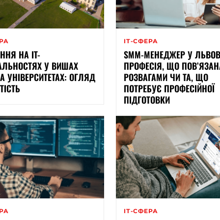
ЕРА
ІТ-СФЕРА
ННЯ НА IT-
SMM-МЕНЕДЖЕР У ЛЬВОВ
АЛЬНОСТЯХ У ВИШАХ
ПРОФЕСІЯ, ЩО ПОВ’ЯЗАН
А УНІВЕРСИТЕТАХ: ОГЛЯД
РОЗВАГАМИ ЧИ ТА, ЩО
ТІСТЬ
ПОТРЕБУЄ ПРОФЕСІЙНОЇ
ПІДГОТОВКИ
ЕРА
ІТ-СФЕРА