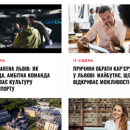
ЕРА
ІТ-СФЕРА
 ARENA ЛЬВІВ: ЯК
ПРИЧИНИ ОБРАТИ КАР’ЄРУ
А, АМБІТНА КОМАНДА
У ЛЬВОВІ: МАЙБУТНЄ, Щ
ВАЄ КУЛЬТУРУ
ВІДКРИВАЄ МОЖЛИВОСТІ
СПОРТУ