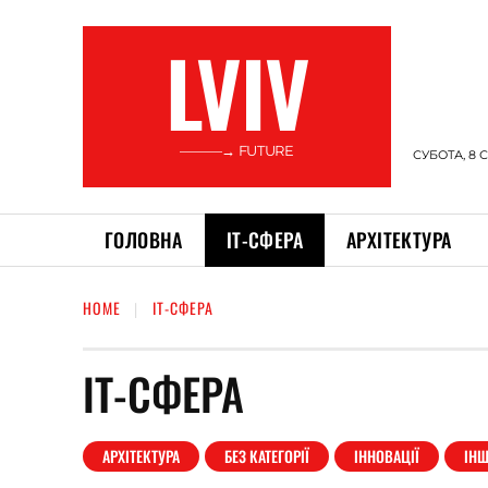
LVIV
———→ FUTURE
СУБОТА, 8 
ГОЛОВНА
ІТ-СФЕРА
АРХІТЕКТУРА
HOME
ІТ-СФЕРА
ІТ-СФЕРА
АРХІТЕКТУРА
БЕЗ КАТЕГОРІЇ
ІННОВАЦІЇ
ІНШ