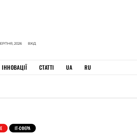
СЕРПНЯ, 2026
ВХІД
ІННОВАЦІЇ
СТАТТІ
UA
RU
Е
ІТ-СФЕРА