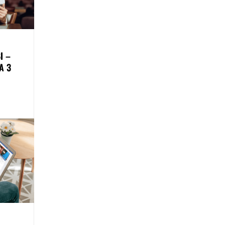
І –
А З