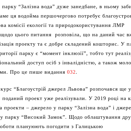
 парку “Залізна вода” дуже занедбане, в ньому заб
саме ця водойма першочергово потребує благоустро
ова комісії екології та природокористування ЛМР
щодо цього питання розповіла, що на даний час в
лізація проекту та є добре складений кошторис. У п
риторії парку є “момент інклюзії”, тобто тут реалі
ціональний доступ осіб з інвалідністю, а також мол
ами. Про це пише видання
032
.
нкурс “Благоустрій джерел Львова” розпочався ще 
 поданий проект уже реалізували. У 2019 році на 
а проекти – джерело у парку “Залізна вода” і джер
 у парку “Високий Замок”. Щодо облаштування дру
роботи плануюють погодити з Галицькою