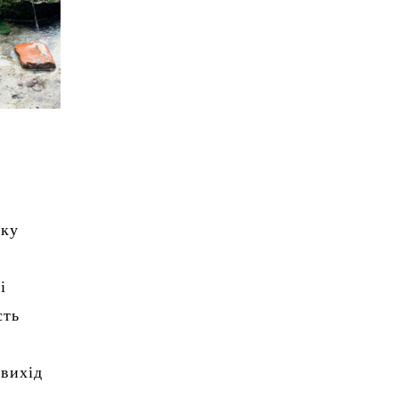
нку
і
сть
 вихід