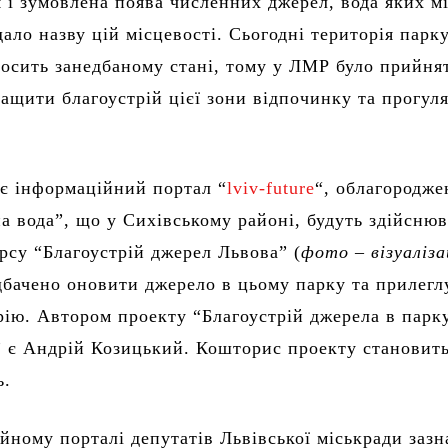
м і зумовлена поява численних джерел, вода яких м
дало назву цій місцевості. Сьогодні територія парк
досить занедбаному стані, тому у ЛМР було прийня
ащити благоустрій цієї зони відпочинку та прогул
є інформаційний портал “
lviv-future
“, облагородже
на вода”, що у Сихівському районі, будуть здійснюв
рсу “Благоустрій джерел Львова” (
фото – візуаліза
дбачено оновити джерело в цьому парку та прилегл
рію. Автором проекту “Благоустрій джерела в парк
” є Андрій Козицький. Кошторис проекту становит
ь.
йному порталі депутатів Львівської міськради зазн