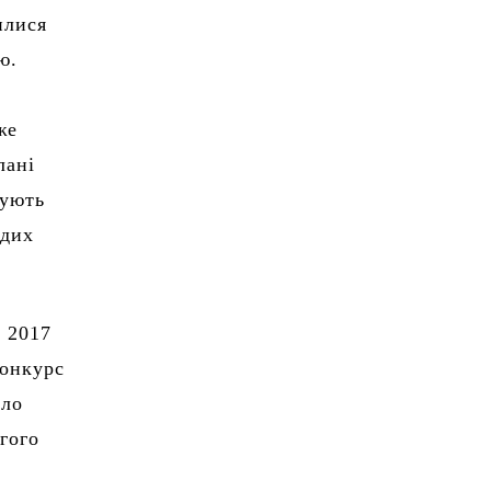
илися
ю.
же
лані
зують
одих
у 2017
конкурс
ело
гого