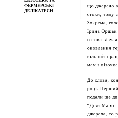
ЕКЗОТИКА ТА
ФЕРМЕРСЬКІ
що джерело в
ДЕЛІКАТЕСИ
стоки, тому 
Зокрема, гол
Ірина Оршак 
готова візуа
оновлення те
вільний і ра
мам з візочк
До слова, ко
році. Перший
подали ще дв
“Діви Марії”
джерела, то 