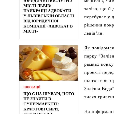
мергелів, чи
ЮРИДИЧНІ ПОСЛУГИ У
МІСТІ ЛЬВІВ:
залізо, що й 
НАЙКРАЩІ АДВОКАТИ
У ЛЬВІВСЬКІЙ ОБЛАСТІ
перебуває у 
ВІД ЮРИДИЧНОЇ
рішення покр
КОМПАНІЇ «АДВОКАТ В
МІСТІ»
львів’ян.
Як повідомля
парку “Заліз
рамках конку
проекті пере
нього терито
ІННОВАЦІЇ
Залізна Вода
ЩО Є НА ШУВАРІ, ЧОГО
тисяч гривен
НЕ ЗНАЙТИ В
СУПЕРМАРКЕТІ:
КРАФТОВІ СИРИ,
На інформаці