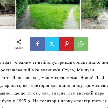
Share
а вода” є одним із найпопулярніших місць відпочи
н розташований між вулицями Стуса, Мишуги,
ою та Ярославенка, між місцевостями Новий Львів 
улярності, як територія для відпочинку, ця місцеві
авно, ще до 19 ст., хоч, власне, сам міський парк
 було у 1905 р. На території парку спостерігається