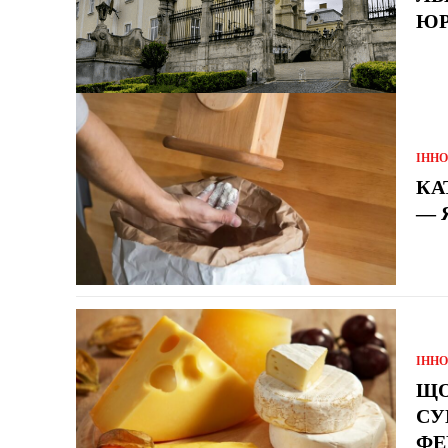
ЮР
ІННО
КА
— 
ІННО
ЩО
СУ
ФЕ