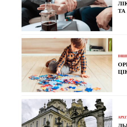
ЛІ
ТА
ІНШ
ОР
ЦІ
АРХІ
ЛЬ