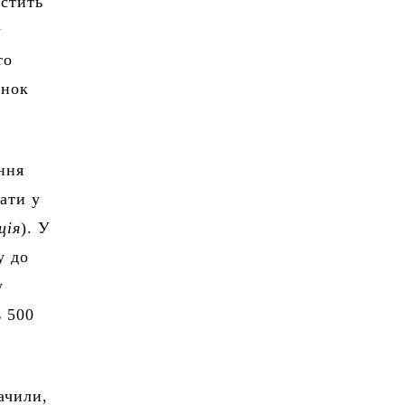
істить
у
то
янок
ння
ати у
ція
). У
у до
у
ь 500
ачили,