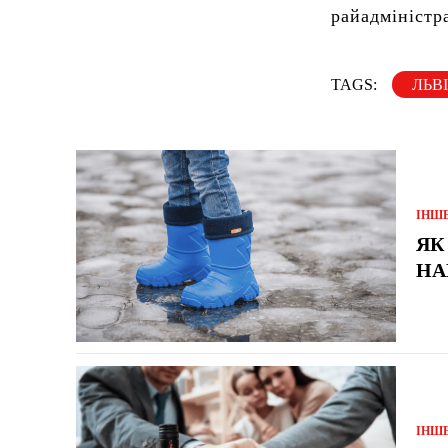
райадміністр
TAGS:
ЛЬВ
ІНШ
ЯК
НА
ІНШ