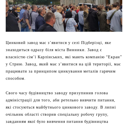
Цинковий завод має з’явитися у селі Підберізці, яке
знаходиться одразу біля міста Винники. Завод є
власністю сім’ї Карлінських, які мають компанію “Екран”
у Стрию. Завод, який має з’явитися на цій території, має
працювати за принципом цинкування металів гарячим
способом.
Свого часу будівництво заводу призупинив голова
адміністрації для того, аби ретельно вивчити питання,
які стосуються майбутнього цинкового заводу. В липні
очільник області створив спеціальну робочу групу,
завданням якої було вивчення питання будівництва