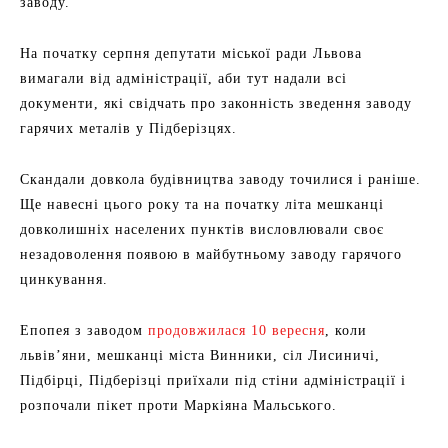
заводу.
На початку серпня депутати міської ради Львова
вимагали від адміністрації, аби тут надали всі
документи, які свідчать про законність зведення заводу
гарячих металів у Підберізцях.
Скандали довкола будівництва заводу точилися і раніше.
Ще навесні цього року та на початку літа мешканці
довколишніх населених пунктів висловлювали своє
незадоволення появою в майбутньому заводу гарячого
цинкування.
Епопея з заводом
продовжилася 10 вересня
, коли
львів’яни, мешканці міста Винники, сіл Лисиничі,
Підбірці, Підберізці приїхали під стіни адміністрації і
розпочали пікет проти Маркіяна Мальського.