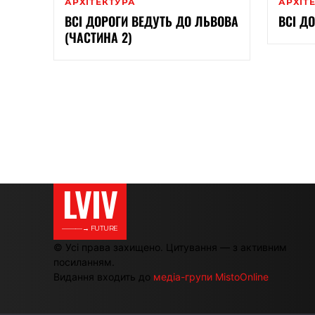
АРХІТЕКТУРА
АРХІТ
ВСІ ДОРОГИ ВЕДУТЬ ДО ЛЬВОВА
ВСІ Д
(ЧАСТИНА 2)
LVIV
———→ FUTURE
© Усі права захищено. Цитування — з активним
посиланням.
Видання входить до
медіа-групи MistoOnline