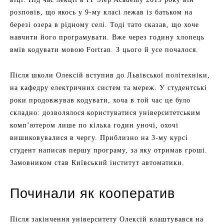
розповів, що якось у 9-му класі лежав із батьком на
березі озера в рідному селі. Тоді тато сказав, що хоче
навчити його програмувати. Вже через годину хлопець
вмів кодувати мовою Fortran. З цього й усе почалося.
Після школи Олексій вступив до Львівської політехніки,
на кафедру електричних систем та мереж. У студентські
роки продовжував кодувати, хоча в той час це було
складно: дозволялося користуватися університетським
комп’ютером лише по кілька годин уночі, охочі
вишиковувалися в чергу. Приблизно на 3-му курсі
студент написав першу програму, за яку отримав гроші.
Замовником став Київський інститут автоматики.
Починали як кооператив
Після закінчення університету Олексій влаштувався на