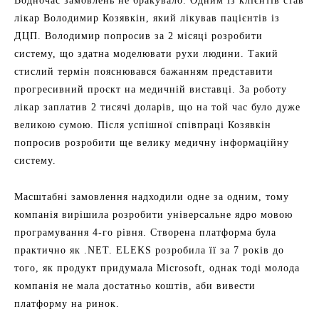
Водночас замовлень не бракувало. Одним із клієнтів став
лікар Володимир Козявкін, який лікував пацієнтів із
ДЦП. Володимир попросив за 2 місяці розробити
систему, що здатна моделювати рухи людини. Такий
стислий термін пояснювався бажанням представити
прогресивний проєкт на медичній виставці. За роботу
лікар заплатив 2 тисячі доларів, що на той час було дуже
великою сумою. Після успішної співпраці Козявкін
попросив розробити ще велику медичну інформаційну
систему.
Масштабні замовлення надходили одне за одним, тому
компанія вирішила розробити універсальне ядро мовою
програмування 4-го рівня. Створена платформа була
практично як .NET. ELEKS розробила її за 7 років до
того, як продукт придумала Microsoft, однак тоді молода
компанія не мала достатньо коштів, аби вивести
платформу на ринок.