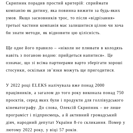
Скрипник порадив простий критерій: сприймати
компанію як дитину, яка повинна вижити за будь-яких
умов. Якщо засновників троє, то після «відрізання»
третьої частини компанія має залишитися цілою чи хоча
би знати методи, як відновити цю цілісність.
Ще одне його правило – «ніколи не плювати в колодязь
навіть з поганою водою: прийдеться напитися». Це
означає, що зі всіма партнерами варто зберігати хороші
стосунки, оскільки зв’язки можуть ще пригодитися.
У 2022 році ELEKS налічувала вже понад 2000
працівників, а загалом до того року виконала понад 750
проєктів, серед яких були і продукти для голлівудського
кінематографу. До слова, Олексій Скрипник – не лише
програміст і підприємець, а й активний громадський
діяч, народний депутат України 8-го скликання. Помер у
лютому 2022 року, у віці 57 років.