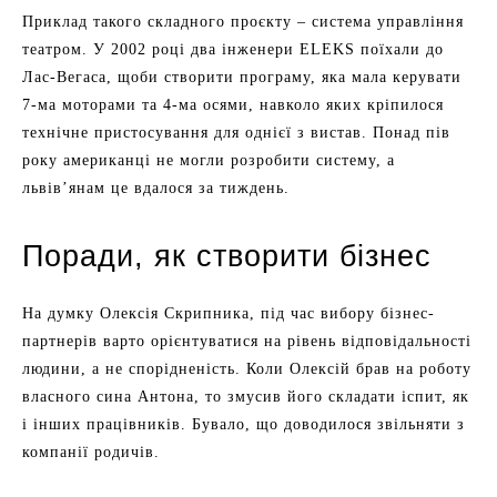
Приклад такого складного проєкту – система управління
театром. У 2002 році два інженери ELEKS поїхали до
Лас-Вегаса, щоби створити програму, яка мала керувати
7-ма моторами та 4-ма осями, навколо яких кріпилося
технічне пристосування для однієї з вистав. Понад пів
року американці не могли розробити систему, а
львів’янам це вдалося за тиждень.
Поради, як створити бізнес
На думку Олексія Скрипника, під час вибору бізнес-
партнерів варто орієнтуватися на рівень відповідальності
людини, а не спорідненість. Коли Олексій брав на роботу
власного сина Антона, то змусив його складати іспит, як
і інших працівників. Бувало, що доводилося звільняти з
компанії родичів.