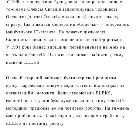
У 1990-х кооперативи були доволі поширеним явищем,
тож мама Олексія Євгенія запропонувала чоловікові
Олексієві (татові Олексія-молодшого) почати власну
справу. Так з’явився кооператив «Сонечко» – попередник
майбутнього ІТ-гіганта. На початку діяльності
Скрипники виконували замовлення енергопідприємств.
У 1991 році бізнес вирішили перейменувати на Alex на
честь ім’я Олексій. Ця назва виявилася зайнятою, тому
назвали ELEKS.
Олексій-старший зайнявся бухгалтерією і ремонтом
офісу, паралельно пишучи коди. Євгенія відповідала за
організаційні моменти. Коли створювали ELEKS,
економічна ситуація була дуже складною, тому Олексій-
молодший працював аж на чотирьох роботах. На тиждень
мав приблизно 4 вільні години, але згодом перейшов у
ELEKS на постійну роботу.