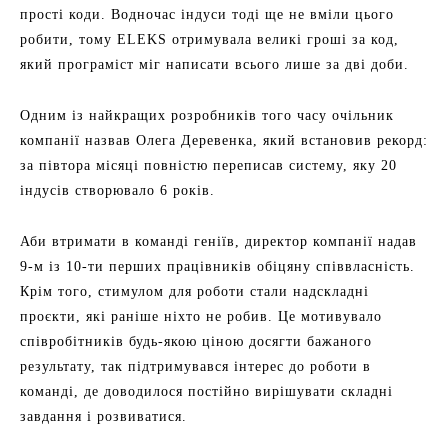
прості коди. Водночас індуси тоді ще не вміли цього
робити, тому ELEKS отримувала великі гроші за код,
який програміст міг написати всього лише за дві доби.
Одним із найкращих розробників того часу очільник
компанії назвав Олега Деревенка, який встановив рекорд:
за півтора місяці повністю переписав систему, яку 20
індусів створювало 6 років.
Аби втримати в команді геніїв, директор компанії надав
9-м із 10-ти перших працівників обіцяну співвласність.
Крім того, стимулом для роботи стали надскладні
проєкти, які раніше ніхто не робив. Це мотивувало
співробітників будь-якою ціною досягти бажаного
результату, так підтримувався інтерес до роботи в
команді, де доводилося постійно вирішувати складні
завдання і розвиватися.