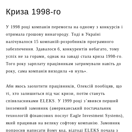
Криза 1998-го
У 1998 році компанія перемогла на одному з конкурсів і
отримала грошову винагороду. Тоді в Україні
налічувалося 15 компаній-розробників програмного
забезпечення. Здавалося б, конкурентів небагато, тому
успіх не за горами, однак на заваді стала криза 1998-го.
Того року зарплату працівникам затримували навіть до
року, сама компанія виходила «в нуль».
Аби якось заохотити працівників, Олексій пообіцяв, що
ті, хто залишиться під час кризи, потім стануть
співвласниками ELEKS. У 1999 році з’явився перший
іноземний замовник (американський постачальник
технологій фінансових послуг Eagle Investment Systems),
який працював на велику софтову компанію. Замовник
попросив написати йому код, відтоді ELEKS почала з