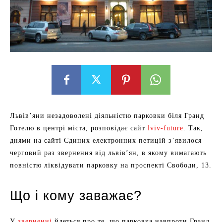
Львів’яни незадоволені діяльністю парковки біля Гранд
Готелю в центрі міста, розповідає сайт
lviv-future
. Так,
днями на сайті Єдиних електронних петицій з’явилося
черговий раз звернення від львів’ян, в якому вимагають
повністю ліквідувати парковку на проспекті Свободи, 13.
Що і кому заважає?
У
зверненні
йдеться про те, що парковка навпроти Гранд