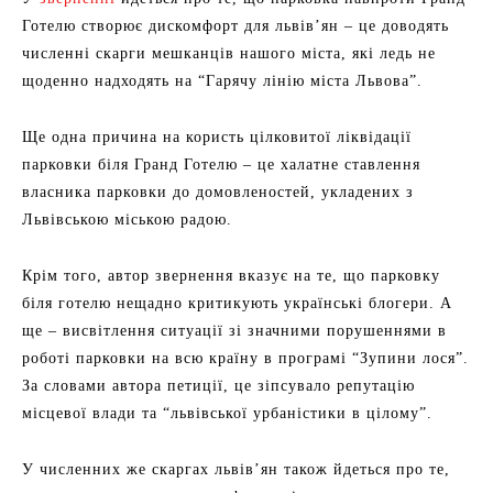
Готелю створює дискомфорт для львів’ян – це доводять
численні скарги мешканців нашого міста, які ледь не
щоденно надходять на “Гарячу лінію міста Львова”.
Ще одна причина на користь цілковитої ліквідації
парковки біля Гранд Готелю – це халатне ставлення
власника парковки до домовленостей, укладених з
Львівською міською радою.
Крім того, автор звернення вказує на те, що парковку
біля готелю нещадно критикують українські блогери. А
ще – висвітлення ситуації зі значними порушеннями в
роботі парковки на всю країну в програмі “Зупини лося”.
За словами автора петиції, це зіпсувало репутацію
місцевої влади та “львівської урбаністики в цілому”.
У численних же скаргах львів’ян також йдеться про те,