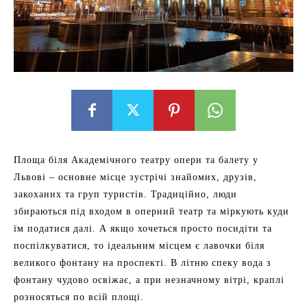
Площа біля Академічного театру опери та балету у
Львові – основне місце зустрічі знайомих, друзів,
закоханих та груп туристів. Традиційно, люди
збираються під входом в оперний театр та міркують куди
їм податися далі. А якщо хочеться просто посидіти та
поспілкуватися, то ідеальним місцем є лавочки біля
великого фонтану на проспекті. В літню спеку вода з
фонтану чудово освіжає, а при незначному вітрі, краплі
розносяться по всій площі.