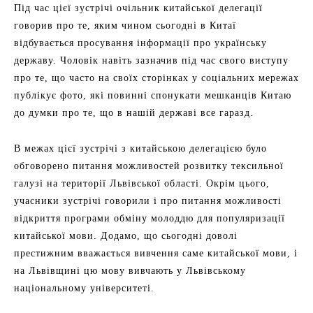
Під час цієї зустрічі очільник китайської делегації
говорив про те, яким чином сьогодні в Китаї
відбувається просування інформації про українську
державу. Чоловік навіть зазначив під час свого виступу
про те, що часто на своїх сторінках у соціальних мережах
публікує фото, які повинні спонукати мешканців Китаю
до думки про те, що в нашій державі все гаразд.
В межах цієї зустрічі з китайською делегацією було
обговорено питання можливостей розвитку тексильної
галузі на території Львівської області. Окрім цього,
учасники зустрічі говорили і про питання можливості
відкриття програми обміну молоддю для популяризації
китайської мови. Додамо, що сьогодні доволі
престижним вважається вивчення саме китайської мови, і
на Львівщині цю мову вивчають у Львівському
національному університеті.