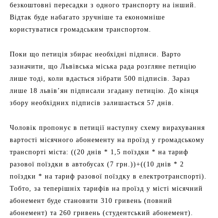
безкоштовні пересадки з одного транспорту на інший.
Відтак буде набагато зручніше та економніше
користуватися громадським транспортом.
Поки що петиція збирає необхідні підписи. Варто
зазначити, що Львівська міська рада розгляне петицію
лише тоді, коли вдасться зібрати 500 підписів. Зараз
лише 18 львів’ян підписали згадану петицію. До кінця
збору необхідних підписів залишається 57 днів.
Чоловік пропонує в петиції наступну схему вирахування
вартості місячного абонементу на проїзд у громадському
транспорті міста: ((20 днів * 1,5 поїздки * на тариф
разової поїздки в автобусах (7 грн.))+((10 днів * 2
поїздки * на тариф разової поїздку в електротранспорті).
Тобто, за теперішніх тарифів на проїзд у місті місячний
абонемент буде становити 310 гривень (повний
абонемент) та 260 гривень (студентський абонемент).