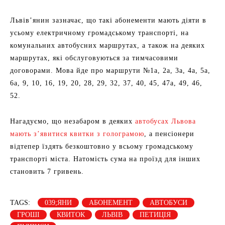
Львів’янин зазначає, що такі абонементи мають діяти в
усьому електричному громадському транспорті, на
комунальних автобусних маршрутах, а також на деяких
маршрутах, які обслуговуються за тимчасовими
договорами. Мова йде про маршрути №1а, 2а, 3а, 4а, 5а,
6а, 9, 10, 16, 19, 20, 28, 29, 32, 37, 40, 45, 47а, 49, 46,
52.
Нагадуємо, що незабаром в деяких
автобусах Львова
мають з’явитися квитки з голограмою
, а пенсіонери
відтепер їздять безкоштовно у всьому громадському
транспорті міста. Натомість сума на проїзд для інших
становить 7 гривень.
TAGS:
039;ЯНИ
АБОНЕМЕНТ
АВТОБУСИ
ГРОШІ
КВИТОК
ЛЬВІВ
ПЕТИЦІЯ