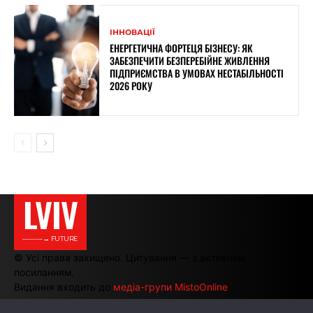
ІННОВАЦІЇ
ЕНЕРГЕТИЧНА ФОРТЕЦЯ БІЗНЕСУ: ЯК
ЗАБЕЗПЕЧИТИ БЕЗПЕРЕБІЙНЕ ЖИВЛЕННЯ
ПІДПРИЄМСТВА В УМОВАХ НЕСТАБІЛЬНОСТІ
2026 РОКУ
LVIV
———→ FUTURE
© Усі права захищено. Цитування — з активним
посиланням.
Видання входить до
медіа-групи MistoOnline