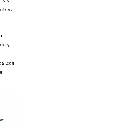
у ХХ
(після
о
таку
ла для
я