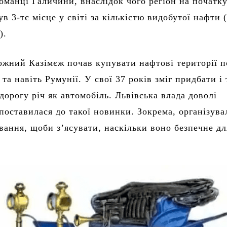
оманці Галичини, внаслідок чого регіон на початк
ув 3-тє місце у світі за кількістю видобутої нафти 
).
ожний Казімєж почав купувати нафтові території п
а навіть Румунії. У свої 37 років зміг придбати і 
дорогу річ як автомобіль. Львівська влада доволі
поставилася до такої новинки. Зокрема, організува
вання, щоби з’ясувати, наскільки воно безпечне дл