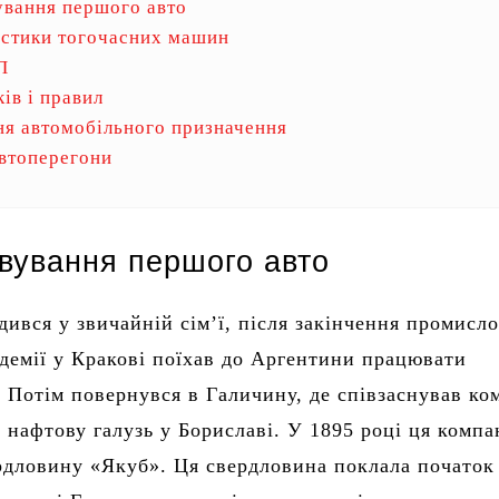
вання першого авто
стики тогочасних машин
П
ів і правил
я автомобільного призначення
автоперегони
вування першого авто
дився у звичайній сім’ї, після закінчення промисл
адемії у Кракові поїхав до Аргентини працювати
 Потім повернувся в Галичину, де співзаснував ко
 нафтову галузь у Бориславі. У 1895 році ця компа
рдловину «Якуб». Ця свердловина поклала початок