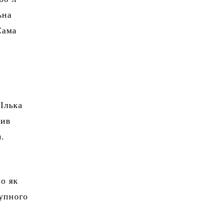
ьна
Сама
 Ілька
тив
).
о як
тупного
е