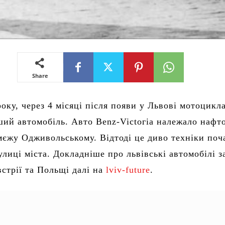
Share
оку, через 4 місяці після появи у Львові мотоцикла
ший автомобіль. Авто Benz-Victoгіа належало нафт
мєжу Одживольському. Відтоді це диво техніки поч
лиці міста. Докладніше про львівські автомобілі з
стрії та Польщі далі на
lviv-future
.