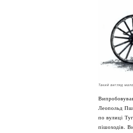
Такий вигляд мало
Випробовував
Леопольд Пше
по вулиці Ту
пішоходів. В