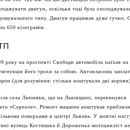
олоджувати двигун, оскільки тоді була охолоджувал
ровувального типу. Двигун працював дуже гучно. 
а 650 кілограмів.
ТП
99 року на проспекті Свободи автомобіль наїхав на
тягнувши його трохи за собою. Автовласник запла
орон (для розуміння: стільки коштували дві корови
біля села Липники, що на Львівщині, перекинувся
вто «Серполе». Ремонт машини коштував приблизн
кількома поверхами в центрі Львова. У жовтні нас
тині вулиць Костюшка й Дорошенка мотоцикліст н