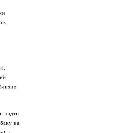
й
ни
ння.
ні,
ний
иблизно
е надто
 баку на
60 л