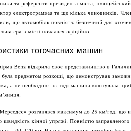
ники та референти президента міста, поліцейськи
ектор електротрамвая та ще кілька чиновників. Чле
шили, що автомобіль повністю безпечний для оточе
льна ера в місті почалася офіційно.
ристики тогочасних машин
фірма Benz відкрила своє представництво в Галичи
а була предметом розкоші, що демонстрував замож
ика, а не необхідністю: тоді машина коштувала пр
м’яниця.
Мерседес» розганявся максимум до 25 км/год, що н
 швидкість кінної упряжі. Повністю заправленого
ло на 100–120 км. На цю дистанцію потрібно було 1