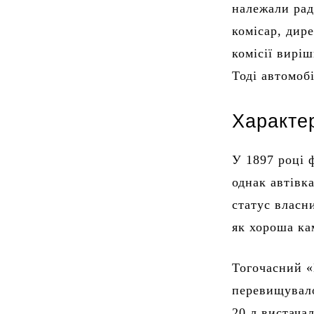
належали рад
комісар, дир
комісії вирі
Тоді автомобі
Характе
У 1897 році 
однак автівк
статус власн
як хороша ка
Тогочасний «
перевищувало
20 л вистача