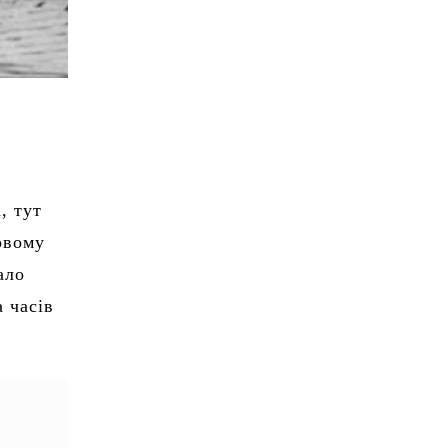
, тут
овому
ало
а часів