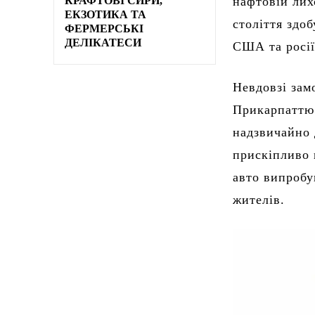
КРАФТОВІ СИРИ,
нафтовій лих
ЕКЗОТИКА ТА
століття здоб
ФЕРМЕРСЬКІ
ДЕЛІКАТЕСИ
США та росії
Невдовзі зам
Прикарпаттю т
надзвичайно 
прискіпливо 
авто випробу
жителів.