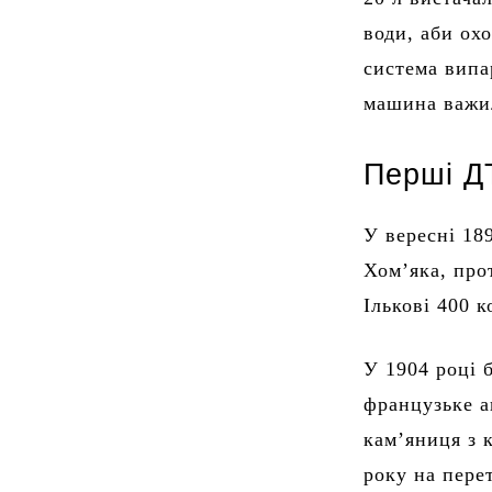
води, аби ох
система випа
машина важил
Перші Д
У вересні 18
Хом’яка, про
Ількові 400 к
У 1904 році 
французьке а
кам’яниця з 
року на пере