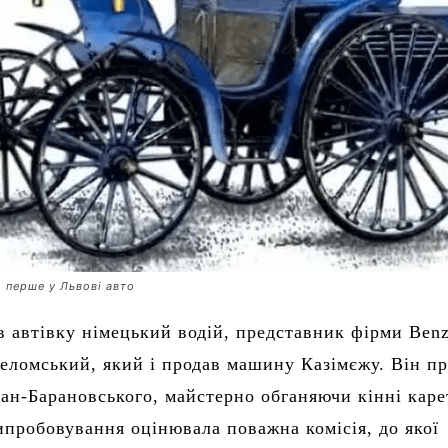
 перше у Львові авто
 автівку німецький водій, представник фірми Веn
ломський, який і продав машину Казімєжу. Він пр
ган-Барановського, майстерно обганяючи кінні каре
ипробовування оцінювала поважна комісія, до якої