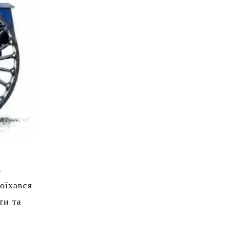
z
оїхався
ти та