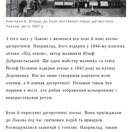
Книгарня К. Вільда, де були виставлені перші дагеротипи
Львова, фото 1861 р.
З того часу у Львові з’являлися все нові й нові ательє
дагеротипів. Наприклад, його відкрив у 1844-му власник
аптеки «Під левом», автор малюнків Юзеф
Добровольський. Ще один майстер малюнку та хімік
Йозеф Польман відкрив ательє в 1843 році на вулиці
Дорошенка. Він не лише створював портрети всім
охочим, а й навчав дагеротипії. Польман також був
першим у місті, хто робив зображення кольоровими і
використовував ретуш.
Були й пересувні дагеротипні ательє. Вони приїжджали
до Львова під час святкових подій та ярмарків.
Розміщувалися зазвичай у готелях. Наприклад, таким