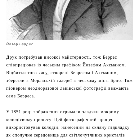
Йозеф Беррес
Друк потребував високої майстерності, тож Беррес
співпрацював із чеським графіком Йозефом Аксманом.
Відбитки того часу, створені Берресом і Аксманом,
зберегли в Моравській галереї в чеському місті Брно. Тож
піонером неодноразової львівської фотографії вважають
саме Берреса.
У 1851 році зображення отримали завдяки мокрому
колодієвому процесу. Цей фотографічний процес
використовував колодій, нанесений на скляну підкладку
як сполучне середовище для світлочутливих кристалів