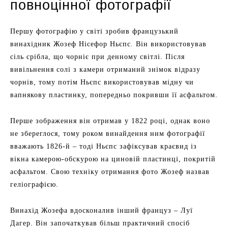
повноцінної фотографії
Першу фотографію у світі зробив французький
винахідник Жозеф Нісефор Ньєпс. Він використовував
сіль срібла, що чорніє при денному світлі. Після
вивільнення солі з камери отриманий знімок відразу
чорнів, тому потім Ньєпс використовував мідну чи
вапнякову пластинку, попередньо покривши її асфальтом.
Перше зображення він отримав у 1822 році, однак воно
не збереглося, тому роком винайдення ним фотографії
вважають 1826-й – тоді Ньєпс зафіксував краєвид із
вікна камерою-обскурою на циновій пластинці, покритій
асфальтом. Свою техніку отримання фото Жозеф назвав
геліографією.
Винахід Жозефа вдосконалив інший француз – Луї
Дагер. Він започаткував більш практичний спосіб