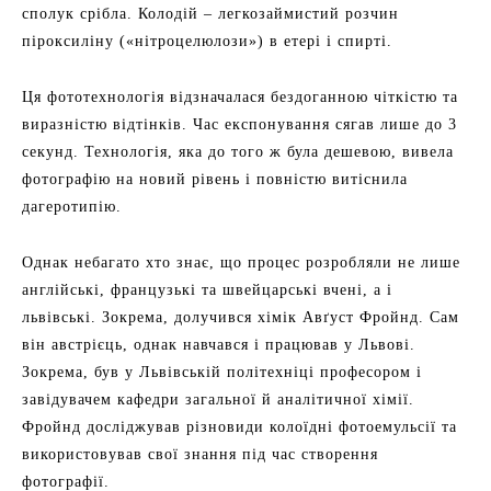
сполук срібла. Колодій – легкозаймистий розчин
піроксиліну («нітроцелюлози») в етері і спирті.
Ця фототехнологія відзначалася бездоганною чіткістю та
виразністю відтінків. Час експонування сягав лише до 3
секунд. Технологія, яка до того ж була дешевою, вивела
фотографію на новий рівень і повністю витіснила
дагеротипію.
Однак небагато хто знає, що процес розробляли не лише
англійські, французькі та швейцарські вчені, а і
львівські. Зокрема, долучився хімік Авґуст Фройнд. Сам
він австрієць, однак навчався і працював у Львові.
Зокрема, був у Львівській політехніці професором і
завідувачем кафедри загальної й аналітичної хімії.
Фройнд досліджував різновиди колоїдні фотоемульсії та
використовував свої знання під час створення
фотографії.