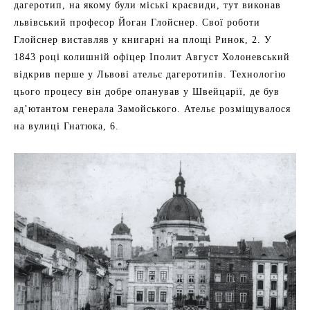
дагеротип, на якому були міські краєвиди, тут виконав
львівський професор Йоган Глойснер. Свої роботи
Глойснер виставляв у книгарні на площі Ринок, 2. У
1843 році колишній офіцер Іполит Август Холоневський
відкрив перше у Львові ательє дагеротипів. Технологію
цього процесу він добре опанував у Швейцарії, де був
ад’ютантом генерала Замойського. Ательє розміщувалося
на вулиці Гнатюка, 6.