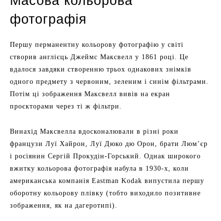
Масова кольорова
фотографія
Першу перманентну кольорову фотографію у світі
створив англієць Джеймс Максвелл у 1861 році. Це
вдалося завдяки створенню трьох однакових знімків
одного предмету з червоним, зеленим і синім фільтрами.
Потім ці зображення Максвелл вивів на екран
проєкторами через ті ж фільтри.
Винахід Максвелла вдосконалювали в різні роки
французи Луї Хайрон, Луї Дюко дю Орон, брати Люм’єр
і росіянин Сергій Прокудін-Горський. Однак широкого
вжитку кольорова фотографія набула в 1930-х, коли
американська компанія Eastman Kodak випустила першу
оборотну кольорову плівку (тобто виходило позитивне
зображення, як на дагеротипі).