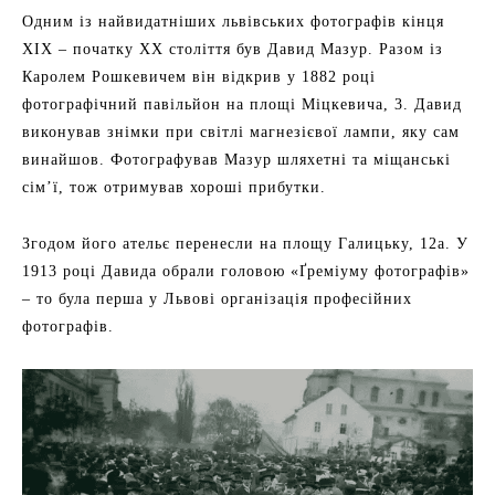
Одним із найвидатніших львівських фотографів кінця
ХІХ – початку ХХ століття був Давид Мазур. Разом із
Каролем Рошкевичем він відкрив у 1882 році
фотографічний павільйон на площі Міцкевича, 3. Давид
виконував знімки при світлі магнезієвої лампи, яку сам
винайшов. Фотографував Мазур шляхетні та міщанські
сім’ї, тож отримував хороші прибутки.
Згодом його ательє перенесли на площу Галицьку, 12а. У
1913 році Давида обрали головою «Ґреміуму фотографів»
– то була перша у Львові організація професійних
фотографів.