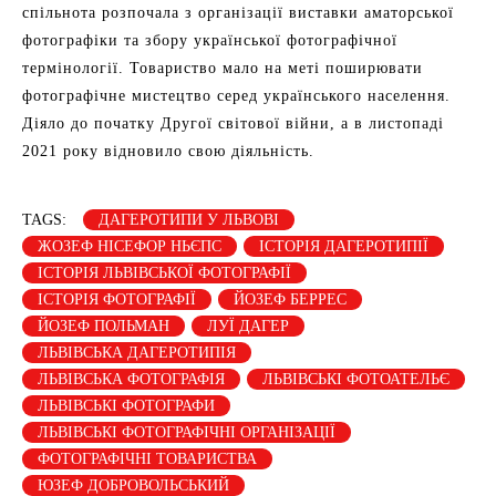
спільнота розпочала з організації виставки аматорської
фотографіки та збору української фотографічної
термінології. Товариство мало на меті поширювати
фотографічне мистецтво серед українського населення.
Діяло до початку Другої світової війни, а в листопаді
2021 року відновило свою діяльність.
TAGS:
ДАГЕРОТИПИ У ЛЬВОВІ
ЖОЗЕФ НІСЕФОР НЬЄПС
ІСТОРІЯ ДАГЕРОТИПІЇ
ІСТОРІЯ ЛЬВІВСЬКОЇ ФОТОГРАФІЇ
ІСТОРІЯ ФОТОГРАФІЇ
ЙОЗЕФ БЕРРЕС
ЙОЗЕФ ПОЛЬМАН
ЛУЇ ДАГЕР
ЛЬВІВСЬКА ДАГЕРОТИПІЯ
ЛЬВІВСЬКА ФОТОГРАФІЯ
ЛЬВІВСЬКІ ФОТОАТЕЛЬЄ
ЛЬВІВСЬКІ ФОТОГРАФИ
ЛЬВІВСЬКІ ФОТОГРАФІЧНІ ОРГАНІЗАЦІЇ
ФОТОГРАФІЧНІ ТОВАРИСТВА
ЮЗЕФ ДОБРОВОЛЬСЬКИЙ