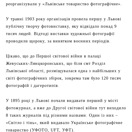
реорганізували у «Львівське товариство фотографічне».
У травні 1903 року організація провела першу у Львові
публічну творчу фотовиставку, яку відвідало понад 9
тисяч людей. Відтоді виставки художньої фотографії
проводили щороку, за винятком воєнних періодів.
Цікаво, що до Першої світової війни в палаці
Жевуських-Лянцкоронських, що біля смт Розділ
Львівської області, розміщувалася одна з найбільших у
світі фотографічних збірок, зокрема там було 120 тисяч
фотографій і дагеротипів.
У 1895 році у Львові почали видавати перший у місті
фотожурнал, а вже до Другої світової війни тут виходило
8 таких журналів під різними назвами. Один із них –
«Світло і тінь», який видавало Українське фотографічне
товариство (УФОТО, UFT, УФТ).