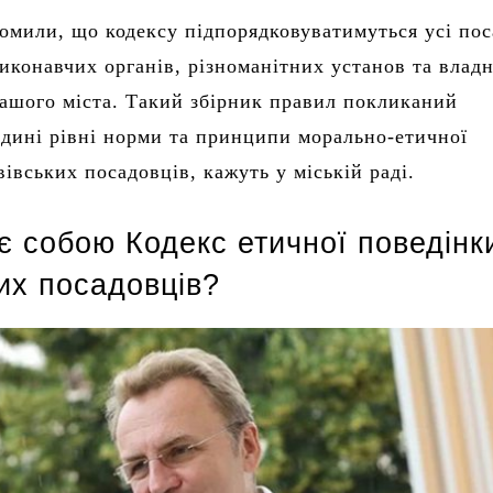
домили, що кодексу підпорядковуватимуться усі пос
иконавчих органів, різноманітних установ та влад
нашого міста. Такий збірник правил покликаний
дині рівні норми та принципи морально-етичної
вівських посадовців, кажуть у міській раді.
є собою Кодекс етичної поведінк
ких посадовців?