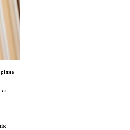
 рідне
ної
лік