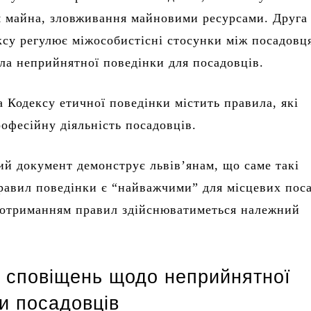
 майна, зловживання майновими ресурсами. Друга
ксу регулює міжособистісні стосунки між посадовц
ла неприйнятної поведінки для посадовців.
а Кодексу етичної поведінки містить правила, які
офесійну діяльність посадовців.
й документ демонструє львів’янам, що саме такі
авил поведінки є “найважчими” для місцевих поса
дотриманням правил здійснюватиметься належний
 сповіщень щодо неприйнятної
ки посадовців