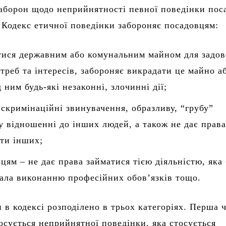
аборон щодо неприйнятності певної поведінки пос
 Кодекс етичної поведінки забороняє посадовцям:
тися державним або комунальним майном для задо
треб та інтересів, забороняє викрадати це майно а
 ним будь-які незаконні, злочинні дії;
искримінаційні звинувачення, образливу, “грубу”
у відношенні до інших людей, а також не дає прав
ти інших;
цям – не дає права займатися тією діяльністю, яка
ала виконанню професійних обов’язків тощо.
и в кодексі розподілено в трьох категоріях. Перша 
осується неприйнятної поведінки, яка стосується