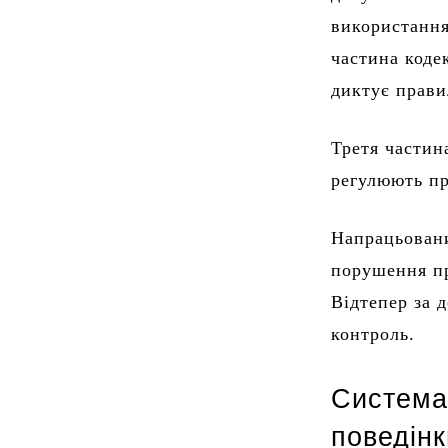
використання
частина коде
диктує прави
Третя частин
регулюють пр
Напрацьовани
порушення пр
Відтепер за 
контроль.
Система
поведін