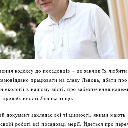
нення кодексу до посадовців – це заклик їх любити
 самовіддано працювати на славу Львова, дбати про
н екології в нашому місті, про забезпечення належ
ї привабливості Львова тощо.
й документ закладає всі ті цінності, якими мають
своїй роботі всі посадовці мерії. Йдеться про пере