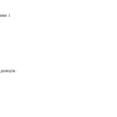
ями і
довців.