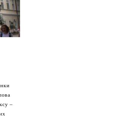
інки
лова
ксу –
их