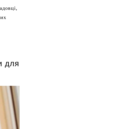
адовці,
них
и для