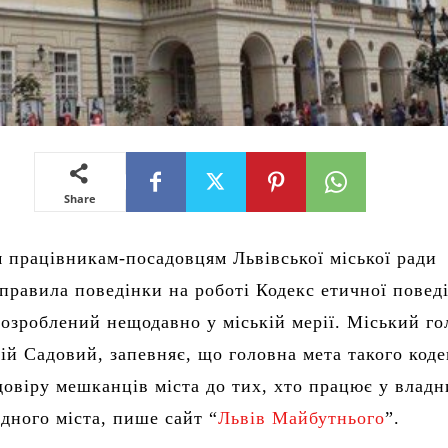
Share
м працівникам-посадовцям Львівської міської ради
правила поведінки на роботі Кодекс етичної повед
розроблений нещодавно у міській мерії. Міський го
ій Садовий, запевняє, що головна мета такого коде
довіру мешканців міста до тих, хто працює у владн
ідного міста, пише сайт “
Львів Майбутнього
”.