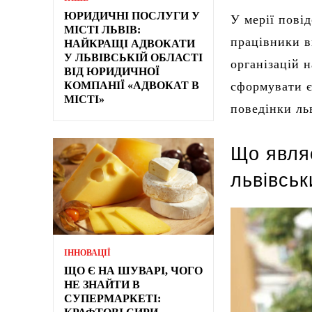
ЮРИДИЧНІ ПОСЛУГИ У
У мерії пові
МІСТІ ЛЬВІВ:
працівники в
НАЙКРАЩІ АДВОКАТИ
У ЛЬВІВСЬКІЙ ОБЛАСТІ
організацій 
ВІД ЮРИДИЧНОЇ
КОМПАНІЇ «АДВОКАТ В
сформувати є
МІСТІ»
поведінки ль
Що явля
львівсь
ІННОВАЦІЇ
ЩО Є НА ШУВАРІ, ЧОГО
НЕ ЗНАЙТИ В
СУПЕРМАРКЕТІ: