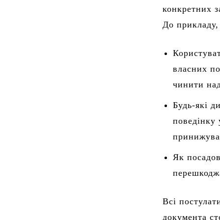
конкретних з
До прикладу,
Користува
власних по
чинити над
Будь-які д
поведінку 
принижува
Як посадов
перешкодж
Всі постулат
документа ст