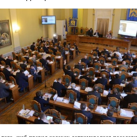
я того, щоб правил кодексу дотримувалися посадовц