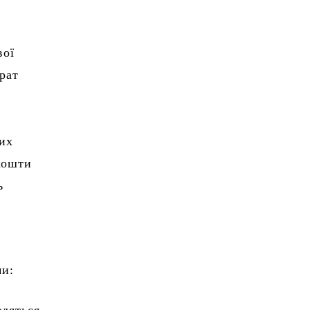
вої
рат
них
кошти
ь
ми: