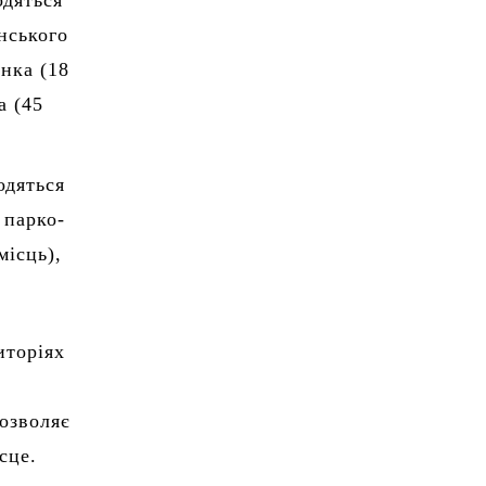
одяться
нського
єнка (18
а (45
одяться
 парко-
місць),
иторіях
дозволяє
сце.