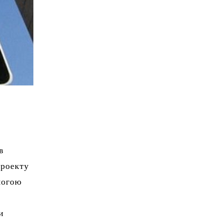
в
проекту
могою
и