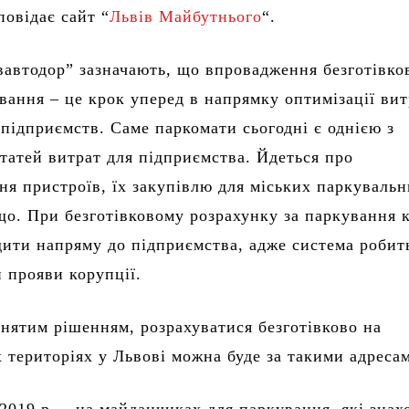
повідає сайт “
Львів Майбутнього
“.
автодор” зазначають, що впровадження безготівко
вання – це крок уперед в напрямку оптимізації вит
підприємств. Саме паркомати сьогодні є однією з
татей витрат для підприємства. Йдеться про
ня пристроїв, їх закупівлю для міських паркуваль
що. При безготівковому розрахунку за паркування 
дити напряму до підприємства, адже система робит
 прояви корупції.
йнятим рішенням, розрахуватися безготівково на
 територіях у Львові можна буде за такими адреса