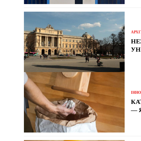
АРХІ
НЕ
УН
ІННО
КА
— 