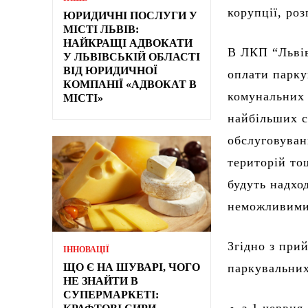
корупції, роз
ЮРИДИЧНІ ПОСЛУГИ У
МІСТІ ЛЬВІВ:
НАЙКРАЩІ АДВОКАТИ
В ЛКП “Львів
У ЛЬВІВСЬКІЙ ОБЛАСТІ
ВІД ЮРИДИЧНОЇ
оплати парку
КОМПАНІЇ «АДВОКАТ В
комунальних 
МІСТІ»
найбільших с
обслуговуван
територій то
будуть надхо
неможливими
Згідно з при
ІННОВАЦІЇ
ЩО Є НА ШУВАРІ, ЧОГО
паркувальних
НЕ ЗНАЙТИ В
СУПЕРМАРКЕТІ: