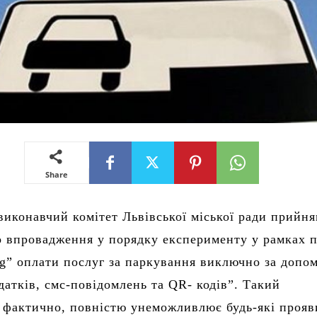
Share
иконавчий комітет Львівської міської ради прийня
 впровадження у порядку експерименту у рамках 
ng” оплати послуг за паркування виключно за допо
датків, смс-повідомлень та QR- кодів”. Такий
 фактично, повністю унеможливлює будь-які прояв