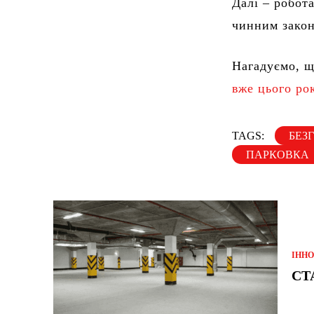
Далі – робота
чинним зако
Нагадуємо, 
вже цього ро
TAGS:
БЕЗ
ПАРКОВКА
ІННО
СТ