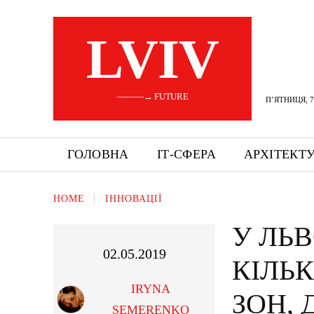
LVIV
———→ FUTURE
П’ЯТНИЦЯ, 7
ГОЛОВНА
ІТ-СФЕРА
АРХІТЕКТ
HOME
ІННОВАЦІЇ
У ЛЬ
02.05.2019
КІЛЬ
IRYNA
ЗОН,
SEMERENKO