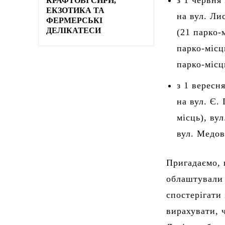
з 1 червня
КРАФТОВІ СИРИ,
ЕКЗОТИКА ТА
на вул. Ли
ФЕРМЕРСЬКІ
ДЕЛІКАТЕСИ
(21 парко-м
парко-місц
парко-місц
з 1 вересн
на вул. Є.
місць), ву
вул. Медов
Пригадаємо, 
облаштували 
спостерігати 
вирахувати, 