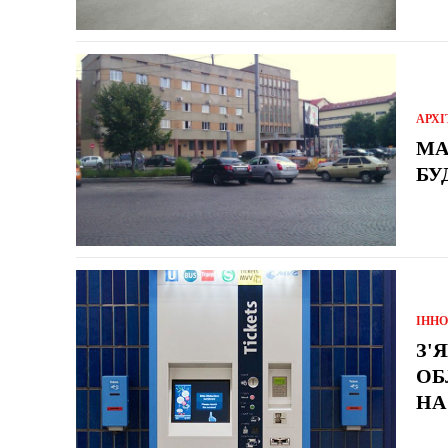
АРХІ
МА
БУ
ІННО
З'
ОБ
НА