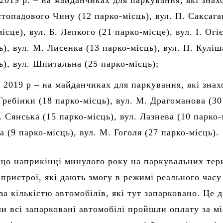
 2019 р. – на майданчиках для паркування, які знах
стопадового Чину (12 парко-місць), вул. П. Саксага
ісце), вул. Б. Лепкого (21 парко-місце), вул. І. Огі
ь), вул. М. Лисенка (13 парко-місць), вул. П. Куліш
ь), вул. Шпитальна (25 парко-місць);
я 2019 р – на майданчиках для паркування, які знах
 Гребінки (18 парко-місць), вул. М. Драгоманова (30
л. Сянська (15 парко-місць), вул. Лазнева (10 парко-
а (9 парко-місць), вул. М. Гоголя (27 парко-місць).
що наприкінці минулого року на паркувальних тер
пристрої, які дають змогу в режимі реального часу
за кількістю автомобілів, які тут запарковано. Це 
чи всі запарковані автомобілі пройшли оплату за мі