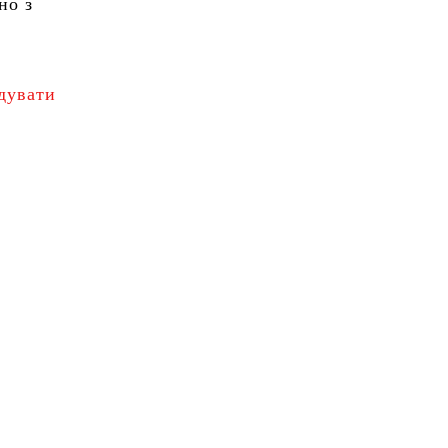
но з
удувати