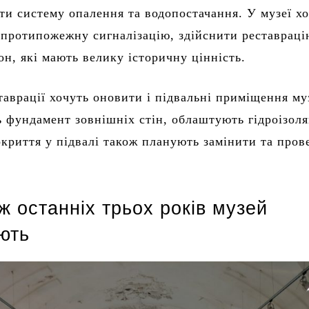
ти систему опалення та водопостачання. У музеї х
протипожежну сигналізацію, здійснити реставраці
кон, які мають велику історичну цінність.
таврації хочуть оновити і підвальні приміщення му
ь фундамент зовнішніх стін, облаштують гідроізоля
криття у підвалі також планують замінити та пров
 останніх трьох років музей
ють