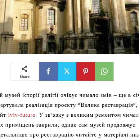
Share
 музей історії релігії очікує чимало змін – ще в сі
тартувала реалізація проєкту “Велика реставрація”,
айт
lviv-future
. У зв’язку з великим ремонтом чима
х приміщень закрили, однак сам музей продовжує
етальніше про реставрацію читайте у матеріалі ни