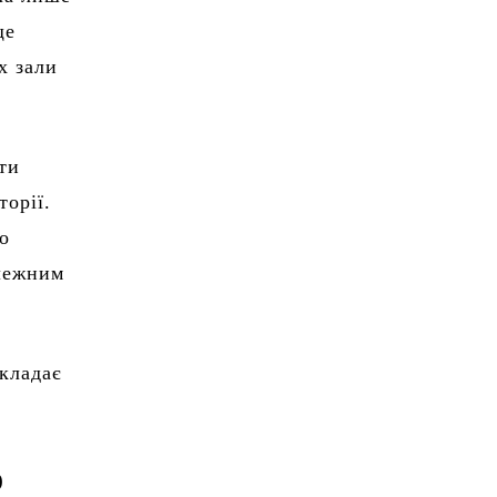
ще
х зали
ти
торії.
о
алежним
складає
о