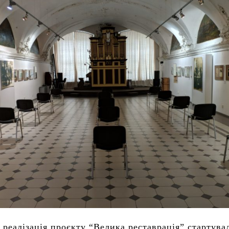
 реалізація проєкту “Велика реставрація” стартува