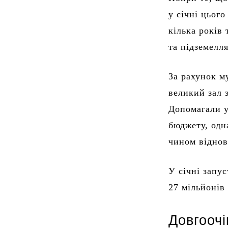
у січні цьог
кілька років
та підземелля
За рахунок м
великий зал 
Допомагали у
бюджету, одн
чином відно
У січні запу
27 мільйонів
Довгооч