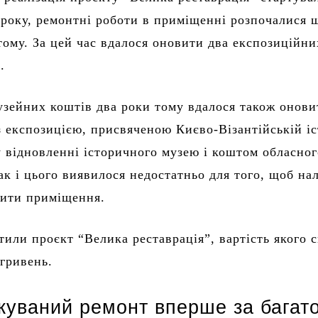
о року, ремонтні роботи в приміщенні розпочалися 
 тому. За цей час вдалося оновити два експозиційни
.
узейних коштів два роки тому вдалося також онови
з експозицією, присвяченою Києво-Візантійській іс
 відновленні історичного музею і коштом обласног
ак і цього виявилося недостатньо для того, щоб н
вити приміщення.
стили проєкт “Велика реставрація”, вартість якого 
 гривень.
ікуваний ремонт вперше за багат