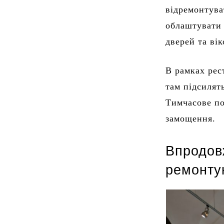
відремонтува
облаштувати 
дверей та ві
В рамках рес
там підсилят
Тимчасове по
замощення.
Впродовж
ремонту