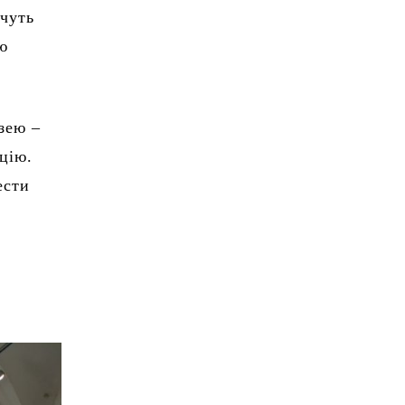
очуть
ю
зею –
цію.
ести