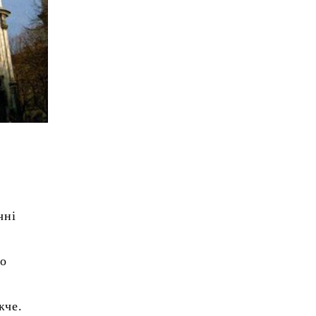
чні
ло
жче.