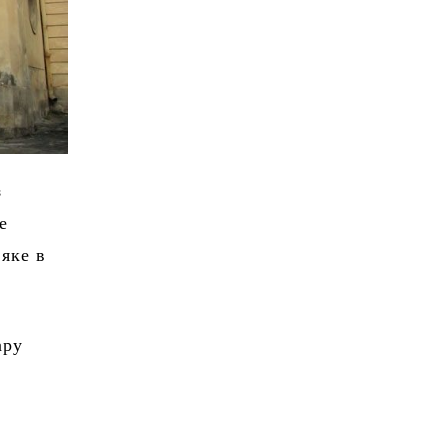
з
е
 яке в
ару