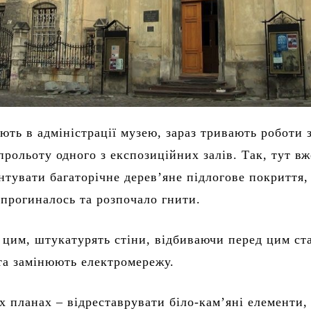
ють в адміністрації музею, зараз тривають роботи 
прольоту одного з експозиційних залів. Так, тут вж
нтувати багаторічне дерев’яне підлогове покриття,
 прогиналось та розпочало гнити.
 цим, штукатурять стіни, відбиваючи перед цим ст
та замінюють електромережу.
 планах – відреставрувати біло-кам’яні елементи,