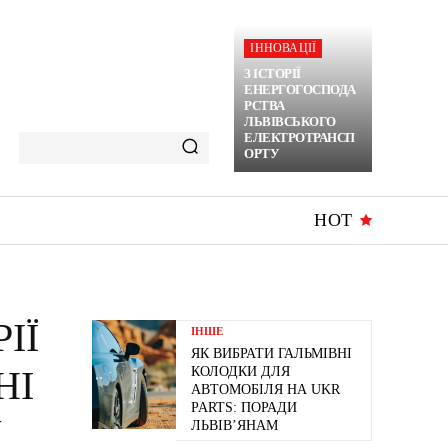
ІННОВАЦІЇ
З ІСТОРІЇ
ЕНЕРГОГОСПОДА
РСТВА
ЛЬВІВСЬКОГО
ЕЛЕКТРОТРАНСП
ОРТУ
HOT
ІЇ
ІНШЕ
ЯК ВИБРАТИ ГАЛЬМІВНІ
НІ
КОЛОДКИ ДЛЯ
АВТОМОБІЛЯ НА UKR
PARTS: ПОРАДИ
У
ЛЬВІВ’ЯНАМ